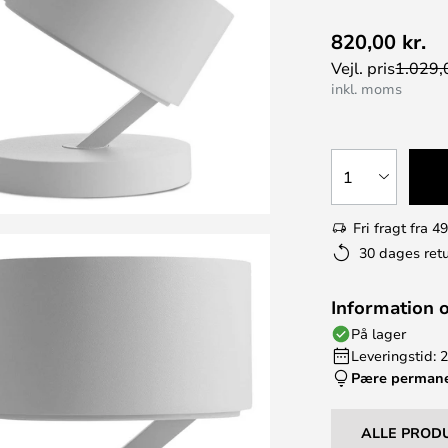
820,00 kr.
Vejl. pris
1.029,0
inkl. moms
1
Fri fragt fra 49
30 dages retu
Information 
På lager
Leveringstid: 
Pære perman
ALLE PROD