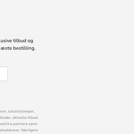
usive tilbud og
æste bestilling.
U
orer, solcellelamper,
oder, aktuelle tilbud,
old fra partnere samt
nyhedsbreve. Yderligere