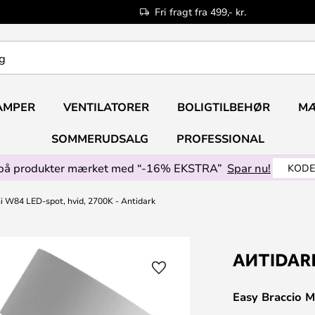
Fri fragt fra 499,- kr.
AMPER
VENTILATORER
BOLIGTILBEHØR
M
SOMMERUDSALG
PROFESSIONAL
på produkter mærket med “-16% EKSTRA”
Spar nu!
KODE
i W84 LED-spot, hvid, 2700K - Antidark
Easy Braccio M