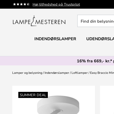
Skip
Høj tilfredshed på Trustpilot
to
Content
Find
din
belysning
INDENDØRSLAMPER
UDENDØRSL
16% fra 669,- kr.*
Lamper og belysning
Indendørslamper
Loftlamper
Easy Braccio Min
Gå
til
SUMMER DEAL
slutningen
af