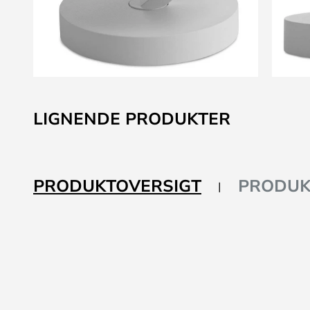
Gå
til
LIGNENDE PRODUKTER
starten
af
billedgalleriet
PRODUKTOVERSIGT
PRODUK