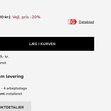
Vejl. pris -20%
0 kr.
Datablad
LÆG I KURVEN
9,- kr.
rret
om levering
2 - 4 arbejdsdage
ent
installeret
UKTDETALJER