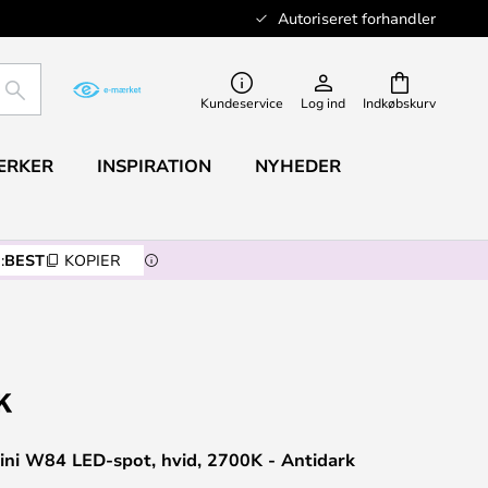
Autoriseret forhandler
SØG
Kundeservice
Log ind
Indkøbskurv
ÆRKER
INSPIRATION
NYHEDER
:
BEST
KOPIER
ini W84 LED-spot, hvid, 2700K - Antidark