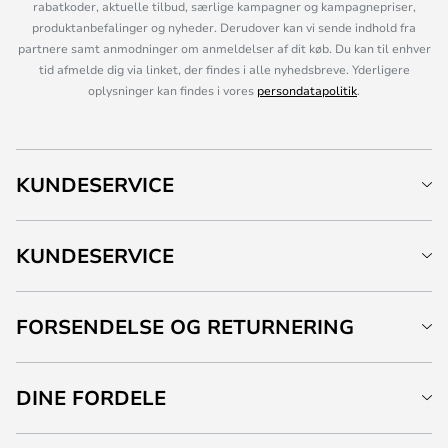
rabatkoder, aktuelle tilbud, særlige kampagner og kampagnepriser,
produktanbefalinger og nyheder. Derudover kan vi sende indhold fra
partnere samt anmodninger om anmeldelser af dit køb. Du kan til enhver
tid afmelde dig via linket, der findes i alle nyhedsbreve. Yderligere
oplysninger kan findes i vores
persondatapolitik
.
KUNDESERVICE
KUNDESERVICE
FORSENDELSE OG RETURNERING
DINE FORDELE