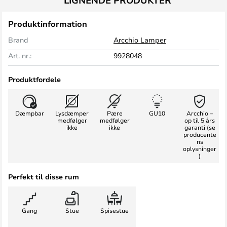
LIGNENDE PRODUKTER
Produktinformation
Brand
Arcchio Lamper
Art. nr.:
9928048
Produktfordele
Dæmpbar
Lysdæmper
Pære
GU10
Arcchio –
medfølger
medfølger
op til 5 års
ikke
ikke
garanti (se
producente
ns
oplysninger
)
Perfekt til disse rum
Gang
Stue
Spisestue