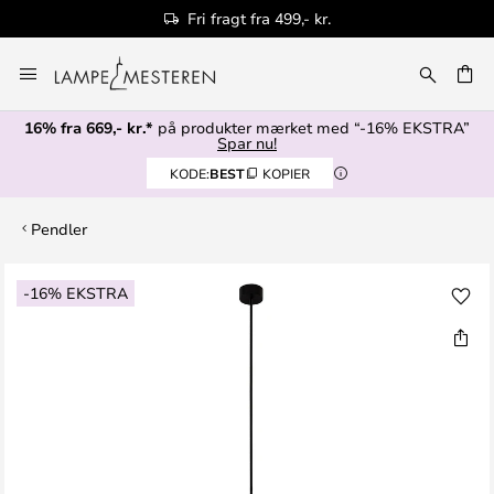
Fri fragt fra 499,- kr.
Skip
to
Content
16% fra 669,- kr.*
på produkter mærket med “-16% EKSTRA”
Spar nu!
KODE:
BEST
KOPIER
Pendler
Gå
-16% EKSTRA
til
slutningen
af
billedgalleriet