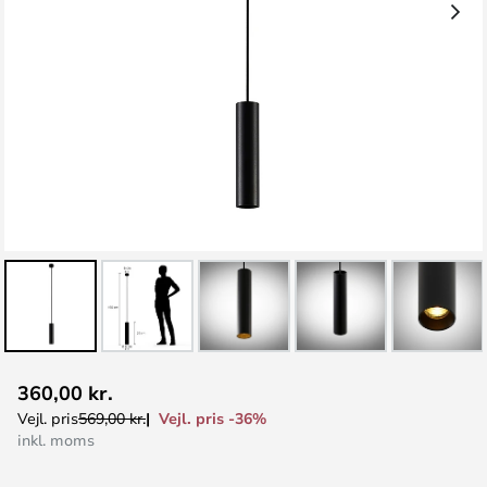
Gå
360,00 kr.
til
Vejl. pris -36%
Vejl. pris
569,00 kr.
starten
inkl. moms
af
billedgalleriet