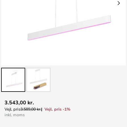
Gå
3.543,00 kr.
til
Vejl. pris -1%
Vejl. pris
3.589,00 kr.
starten
inkl. moms
af
billedgalleriet