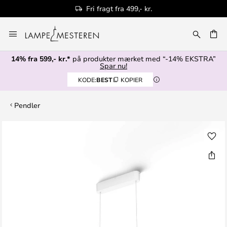
Fri fragt fra 499,- kr.
Skip
to
Content
14% fra 599,- kr.*
på produkter mærket med “-14% EKSTRA”
Spar nu!
KODE:
BEST
KOPIER
Pendler
Gå
til
slutningen
af
billedgalleriet