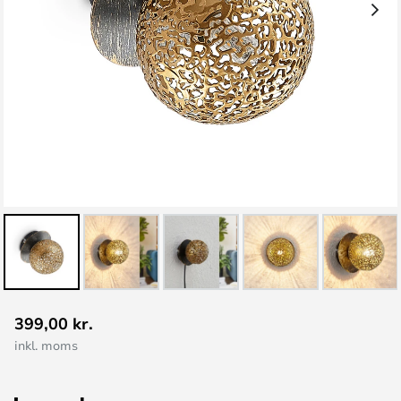
Gå
399,00 kr.
til
inkl. moms
starten
af
billedgalleriet