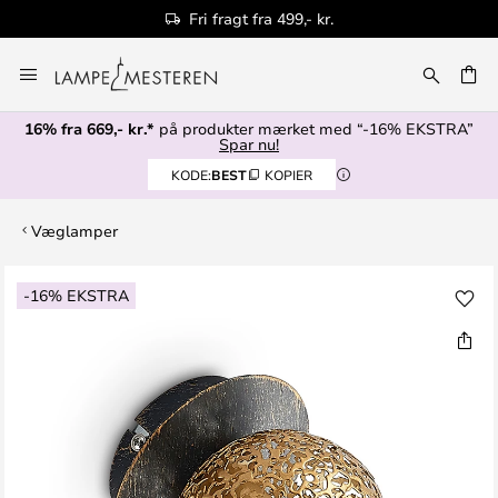
Fri fragt fra 499,- kr.
Skip
to
Content
16% fra 669,- kr.*
på produkter mærket med “-16% EKSTRA”
Spar nu!
KODE:
BEST
KOPIER
Væglamper
Gå
-16% EKSTRA
til
slutningen
af
billedgalleriet