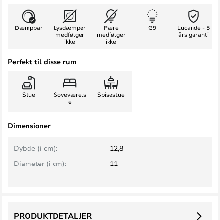
Dæmpbar
Lysdæmper
Pære
G9
Lucande - 5
medfølger
medfølger
års garanti
ikke
ikke
Perfekt til disse rum
Stue
Soveværels
Spisestue
e
Dimensioner
Dybde (i cm):
12,8
Diameter (i cm):
11
PRODUKTDETALJER