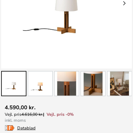
Gå
4.590,00 kr.
til
Vejl. pris -0%
Vejl. pris
4.616,00 kr.
starten
inkl. moms
af
Datablad
billedgalleriet