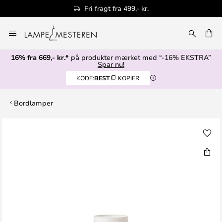
Fri fragt fra 499,- kr.
Skip
to
Content
16% fra 669,- kr.*
på produkter mærket med “-16% EKSTRA”
Spar nu!
KODE:
BEST
KOPIER
Bordlamper
Gå
til
slutningen
af
billedgalleriet