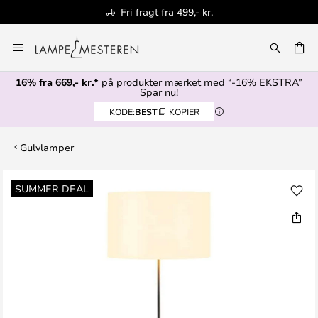
Fri fragt fra 499,- kr.
Skip
to
Content
16% fra 669,- kr.*
på produkter mærket med “-16% EKSTRA”
Spar nu!
KODE:
BEST
KOPIER
Gulvlamper
Gå
SUMMER DEAL
til
slutningen
af
billedgalleriet