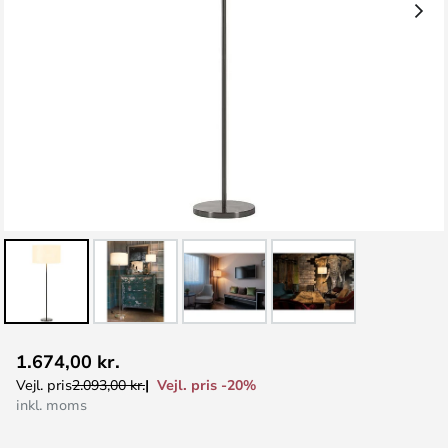
Gå
1.674,00 kr.
til
Vejl. pris -20%
Vejl. pris
2.093,00 kr.
starten
inkl. moms
af
billedgalleriet