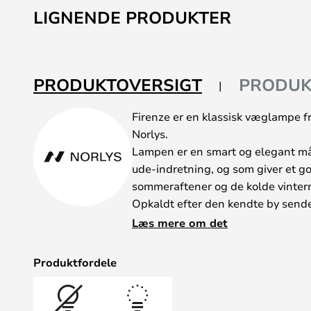
LIGNENDE PRODUKTER
PRODUKTOVERSIGT
PRODUK
Firenze er en klassisk væglampe f
Norlys.
Lampen er en smart og elegant m
ude-indretning, og som giver et g
sommeraftener og de kolde vinter
Opkaldt efter den kendte by sende
oplyste gader i natten – og man kan
Læs mere om det
uderummet med denne smarte lamp
neutralt lys, og passer perfekt på
Produktfordele
den ved hoveddøren, stien rundt hu