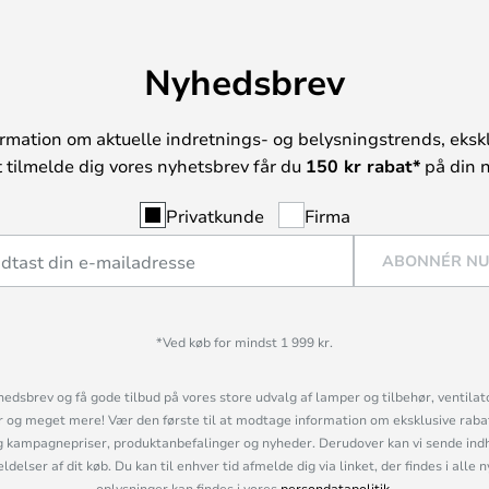
Nyhedsbrev
rmation om aktuelle indretnings- og belysningstrends, ekskl
t tilmelde dig vores nyhetsbrev får du
150 kr rabat*
på din n
Privatkunde
Firma
ABONNÉR N
*Ved køb for mindst 1 999 kr.
hedsbrev og få gode tilbud på vores store udvalg af lamper og tilbehør, ventilat
og meget mere! Vær den første til at modtage information om eksklusive rabatk
 kampagnepriser, produktanbefalinger og nyheder. Derudover kan vi sende indh
lser af dit køb. Du kan til enhver tid afmelde dig via linket, der findes i alle 
oplysninger kan findes i vores
persondatapolitik
.