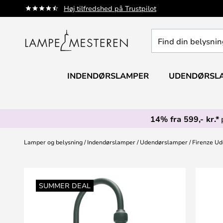
Skip
Høj tilfredshed på Trustpilot
to
Content
Find
din
belysning
INDENDØRSLAMPER
UDENDØRSL
14% fra 599,- kr.*
Lamper og belysning
Indendørslamper
Udendørslamper
Firenze Ud
Gå
til
SUMMER DEAL
slutningen
af