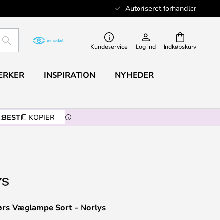
Autoriseret forhandler
SØG
Kundeservice
Log ind
Indkøbskurv
ÆRKER
INSPIRATION
NYHEDER
:
BEST
KOPIER
ørs Væglampe Sort - Norlys