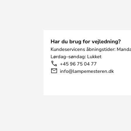
Har du brug for vejledning?
Kundeservicens åbningstider: Manda
Lørdag–søndag: Lukket
+45 96 75 04 77
info@lampemesteren.dk