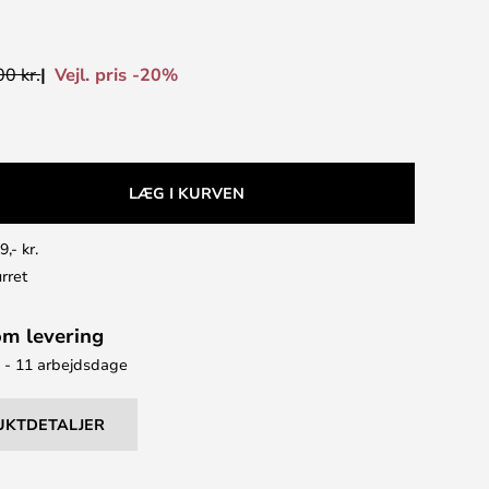
Vejl. pris -20%
0 kr.
LÆG I KURVEN
9,- kr.
rret
om levering
7 - 11 arbejdsdage
UKTDETALJER