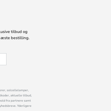
usive tilbud og
æste bestilling.
U
orer, solcellelamper,
oder, aktuelle tilbud,
old fra partnere samt
nyhedsbreve. Yderligere