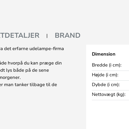
TDETALJER
BRAND
ra det erfarne udelampe-firma
Dimension
åde hvorpå du kan præge din
Bredde (i cm):
odt lys både på de sene
Højde (i cm):
morgener.
r man tanker tilbage til de
Dybde (i cm):
 få et smukt civiliseret udtryk i
Nettovægt (kg):
e. Den giver et behageligt
 både gavl, garage og væg. Brug
set eller indenfor i carporten.