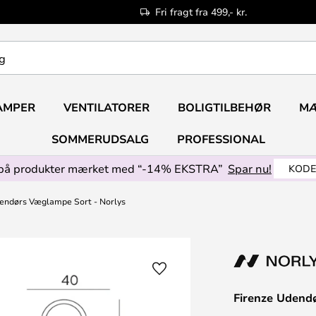
Fri fragt fra 499,- kr.
AMPER
VENTILATORER
BOLIGTILBEHØR
M
SOMMERUDSALG
PROFESSIONAL
på produkter mærket med “-14% EKSTRA”
Spar nu!
KODE
endørs Væglampe Sort - Norlys
Firenze Udend