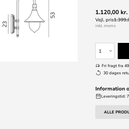
1.120,00 kr.
Vejl. pris
1.399,0
inkl. moms
1
Fri fragt fra 49
30 dages retu
Information 
Leveringstid: 
ALLE PROD