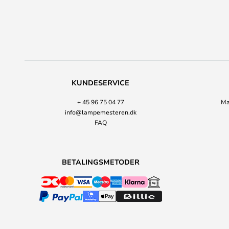
KUNDESERVICE
+ 45 96 75 04 77
Ma
info@lampemesteren.dk
FAQ
BETALINGSMETODER