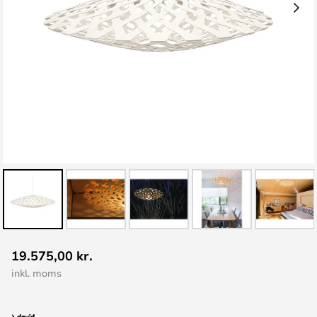
Gå
19.575,00 kr.
til
inkl. moms
starten
af
billedgalleriet