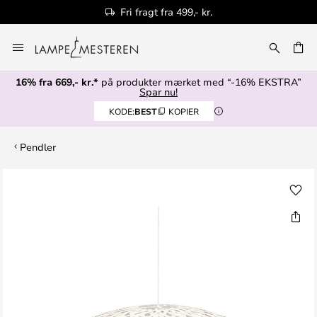
Fri fragt fra 499,- kr.
Skip
to
Content
16% fra 669,- kr.*
på produkter mærket med “-16% EKSTRA”
Spar nu!
KODE:
BEST
KOPIER
Pendler
Gå
til
slutningen
af
billedgalleriet