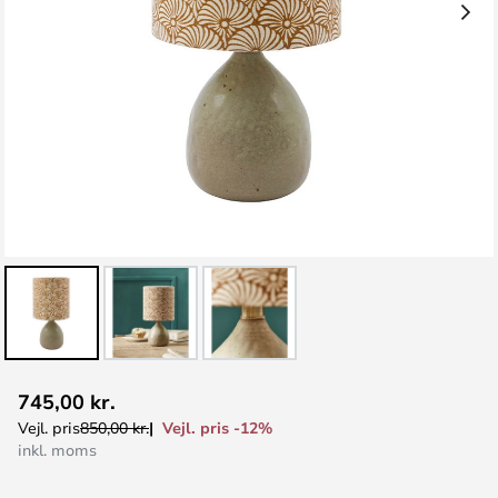
Gå
745,00 kr.
til
Vejl. pris -12%
Vejl. pris
850,00 kr.
starten
inkl. moms
af
billedgalleriet