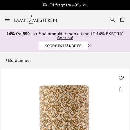
Fri fragt fra 499,- kr.
Skip
to
Content
14% fra 599,- kr.*
på produkter mærket med “-14% EKSTRA”
Spar nu!
KODE:
BEST
KOPIER
Bordlamper
Gå
til
slutningen
af
billedgalleriet