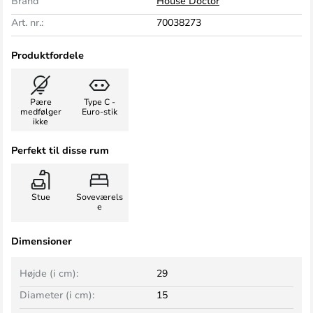
Brand
House Doctor
Art. nr.:
70038273
Produktfordele
Pære
Type C -
medfølger
Euro-stik
ikke
Perfekt til disse rum
Stue
Soveværels
e
Dimensioner
Højde (i cm):
29
Diameter (i cm):
15