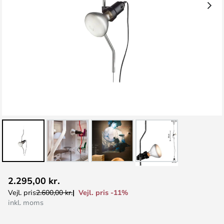
Gå
2.295,00 kr.
til
Vejl. pris -11%
Vejl. pris
2.600,00 kr.
starten
inkl. moms
af
billedgalleriet