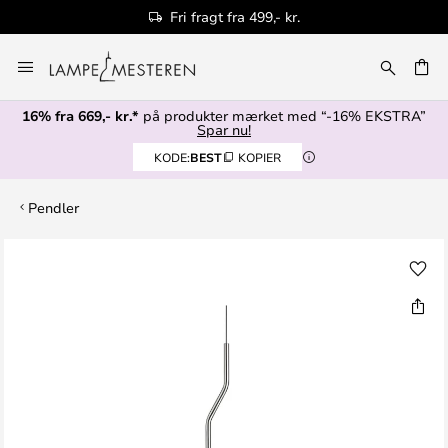
Fri fragt fra 499,- kr.
Skip
to
Content
16% fra 669,- kr.*
på produkter mærket med “-16% EKSTRA”
Spar nu!
KODE:
BEST
KOPIER
Pendler
Gå
til
slutningen
af
billedgalleriet