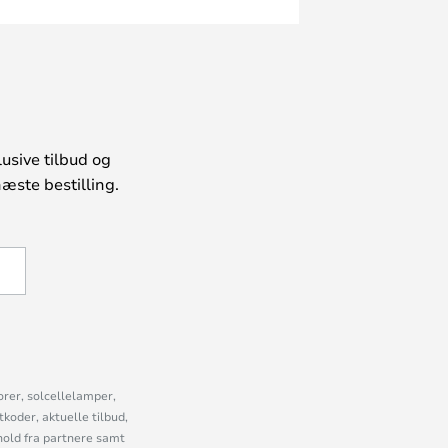
usive tilbud og
æste bestilling.
U
orer, solcellelamper,
oder, aktuelle tilbud,
old fra partnere samt