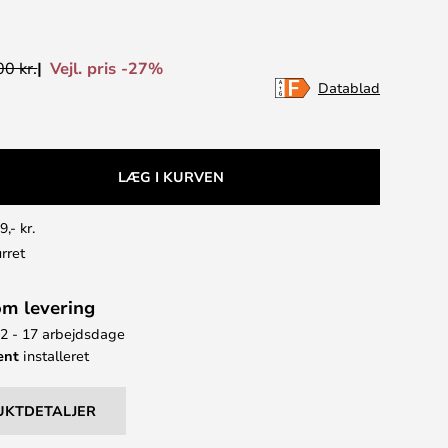
Vejl. pris -27%
0 kr.
Datablad
LÆG I KURVEN
9,- kr.
rret
om levering
12 - 17 arbejdsdage
ent
installeret
UKTDETALJER