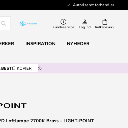
Autoriseret forhandler
SØG
Kundeservice
Log ind
Indkøbskurv
ÆRKER
INSPIRATION
NYHEDER
:
BEST
KOPIER
LED Loftlampe 2700K Brass - LIGHT-POINT