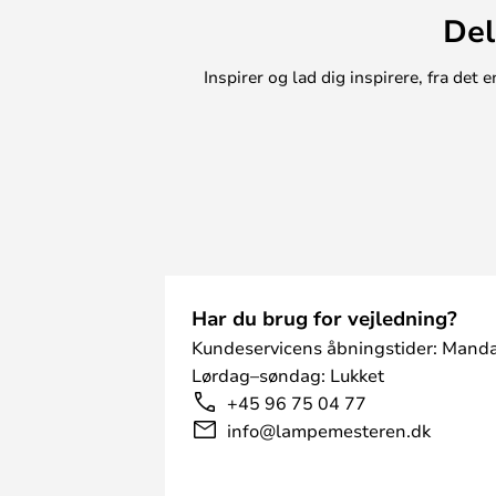
Del
Inspirer og lad dig inspirere, fra de
Har du brug for vejledning?
Kundeservicens åbningstider: Manda
Lørdag–søndag: Lukket
+45 96 75 04 77
info@lampemesteren.dk