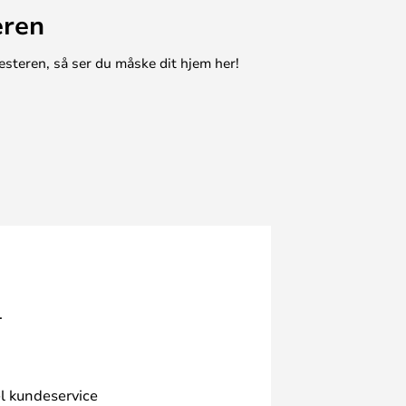
eren
esteren, så ser du måske dit hjem her!
.
l kundeservice