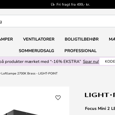
Fri fragt fra 499,- kr.
AMPER
VENTILATORER
BOLIGTILBEHØR
M
SOMMERUDSALG
PROFESSIONAL
på produkter mærket med “-16% EKSTRA”
Spar nu!
KODE
D Loftlampe 2700K Brass - LIGHT-POINT
Focus Mini 2 