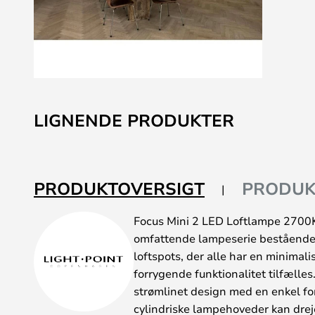
Gå
til
LIGNENDE PRODUKTER
starten
af
billedgalleriet
PRODUKTOVERSIGT
PRODUK
Focus Mini 2 LED Loftlampe 2700K 
omfattende lampeserie bestående a
loftspots, der alle har en minimali
forrygende funktionalitet tilfælle
strømlinet design med en enkel fo
cylindriske lampehoveder kan drej