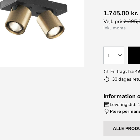
1.745,00 kr.
Vejl. pris
2.395,0
inkl. moms
1
Fri fragt fra 49
30 dages retu
Information 
Leveringstid: 
Pære perman
ALLE PROD