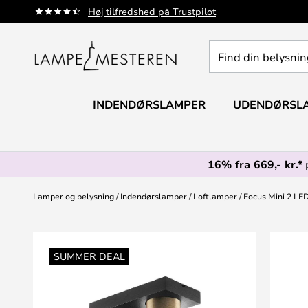
Skip
Høj tilfredshed på Trustpilot
to
Content
Find
din
belysning
INDENDØRSLAMPER
UDENDØRSL
16% fra 669,- kr.*
Lamper og belysning
Indendørslamper
Loftlamper
Focus Mini 2 LE
Gå
til
SUMMER DEAL
slutningen
af