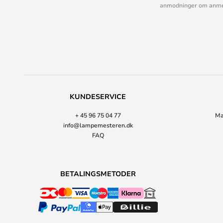
anmodninger om anmelde
KUNDESERVICE
+ 45 96 75 04 77
Ma
info@lampemesteren.dk
FAQ
BETALINGSMETODER