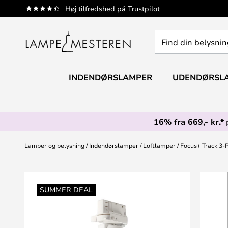
Skip
Høj tilfredshed på Trustpilot
to
Content
Find
din
belysning
INDENDØRSLAMPER
UDENDØRSL
16% fra 669,- kr.*
Lamper og belysning
Indendørslamper
Loftlamper
Focus+ Track 3-
Gå
til
SUMMER DEAL
slutningen
af