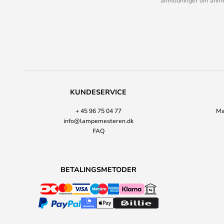
anmodninger om anmelde
KUNDESERVICE
+ 45 96 75 04 77
Ma
info@lampemesteren.dk
FAQ
BETALINGSMETODER