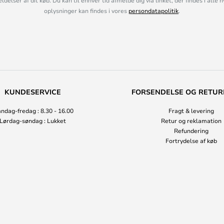
lser af dit køb. Du kan til enhver tid afmelde dig via linket, der findes i alle 
oplysninger kan findes i vores
persondatapolitik
.
KUNDESERVICE
FORSENDELSE OG RETUR
ndag-fredag : 8.30 - 16.00
Fragt & levering
Lørdag-søndag : Lukket
Retur og reklamation
Refundering
Fortrydelse af køb