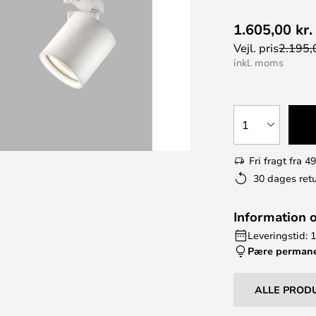
1.605,00 kr.
Vejl. pris
2.195,0
inkl. moms
1
Fri fragt fra 49
30 dages retu
Information 
Leveringstid: 
Pære perman
ALLE PROD