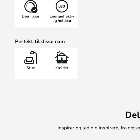
OBS!
Lampens indbyggede LED er
120 VA lysdæmper, så du trygt k
Dæmpbar
Energieffektiv
lysdæmper.
og holdbar
Perfekt til disse rum
Stue
Kælder
Del
Inspirer og lad dig inspirere, fra de