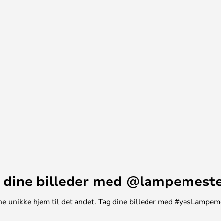
 testet med en Fuga® LED-S
an anvende lampen med en LED-
 dine billeder med @lampemest
t ene unikke hjem til det andet. Tag dine billeder med #yesLampem