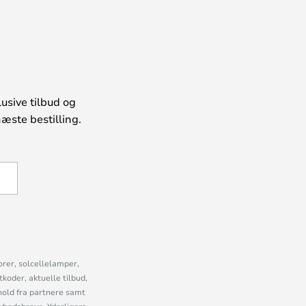
usive tilbud og
æste bestilling.
U
orer, solcellelamper,
oder, aktuelle tilbud,
old fra partnere samt