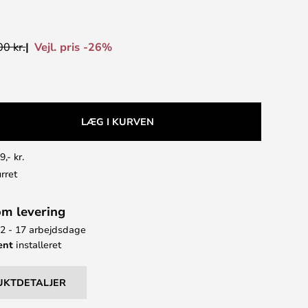
Vejl. pris -26%
0 kr.
LÆG I KURVEN
9,- kr.
rret
om levering
12 - 17 arbejdsdage
ent
installeret
UKTDETALJER