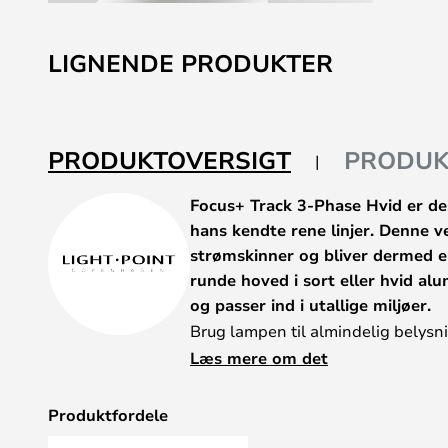
Gå
til
LIGNENDE PRODUKTER
starten
af
billedgalleriet
PRODUKTOVERSIGT
PRODUK
Focus+ Track 3-Phase Hvid er de
hans kendte rene linjer. Denne ve
strømskinner og bliver dermed e
runde hoved i sort eller hvid al
og passer ind i utallige miljøer.
Brug lampen til almindelig belysn
lægger op til, som en spot der sætt
Læs mere om det
hylder og lignende.
Lampen er udstyret med en energi
Produktfordele
leverer et varmt hvidt lys.