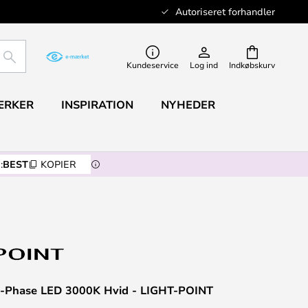
Autoriseret forhandler
SØG
Kundeservice
Log ind
Indkøbskurv
ÆRKER
INSPIRATION
NYHEDER
:
BEST
KOPIER
3-Phase LED 3000K Hvid - LIGHT-POINT