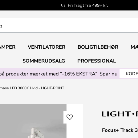
Fri fragt fra 499,- kr.
AMPER
VENTILATORER
BOLIGTILBEHØR
M
SOMMERUDSALG
PROFESSIONAL
på produkter mærket med “-16% EKSTRA”
Spar nu!
KODE
Phase LED 3000K Hvid - LIGHT-POINT
Focus+ Track 