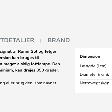
TDETALJER
BRAND
signet af Ronni Gol og følger
Dimension
rsion kan bruges til
n meget alsidig loftlampe. Den
Længde (i cm):
uminium, kan drejes 350 grader,
Diameter (i cm):
ing eller brug den, som navnet
Nettovægt (kg):
er fokus på malerier, plakater,
sparende LED-lyskilde, der