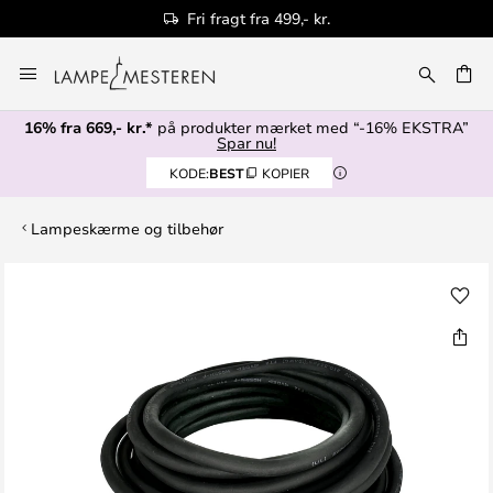
Fri fragt fra 499,- kr.
Skip
to
Content
16% fra 669,- kr.*
på produkter mærket med “-16% EKSTRA”
Spar nu!
KODE:
BEST
KOPIER
Lampeskærme og tilbehør
Gå
til
slutningen
af
billedgalleriet