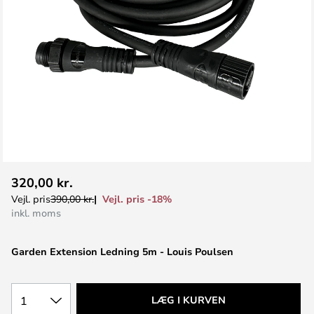
Gå
320,00 kr.
til
Vejl. pris -18%
Vejl. pris
390,00 kr.
starten
inkl. moms
af
billedgalleriet
Garden Extension Ledning 5m - Louis Poulsen
1
LÆG I KURVEN