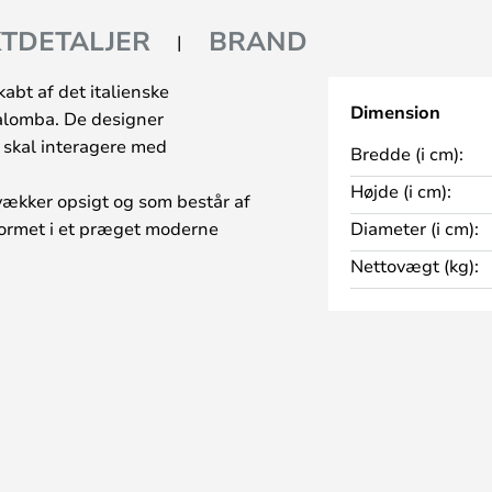
TDETALJER
BRAND
kabt af det italienske
Dimension
alomba. De designer
t skal interagere med
Bredde (i cm):
Højde (i cm):
vækker opsigt og som består af
formet i et præget moderne
Diameter (i cm):
ceret i satin guldbelagt metal.
Nettovægt (kg):
mmet og skab et blikfang med de