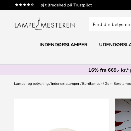
Skip
Høj tilfredshed på Trustpilot
to
Content
Find
din
belysning
INDENDØRSLAMPER
UDENDØRSL
16% fra 669,- kr.*
Lamper og belysning
Indendørslamper
Bordlamper
Gem Bordlampe 
Gå
til
slutningen
af