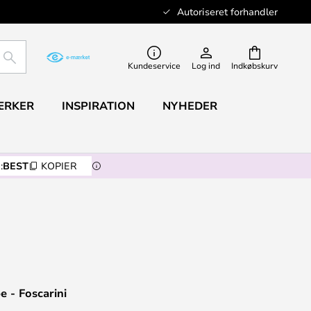
Autoriseret forhandler
SØG
Kundeservice
Log ind
Indkøbskurv
ÆRKER
INSPIRATION
NYHEDER
:
BEST
KOPIER
 - Foscarini