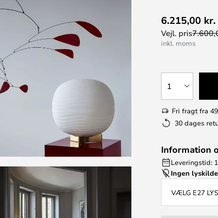
6.215,00 kr.
Vejl. pris
7.600,0
inkl. moms
1
Fri fragt fra 49
30 dages retu
Information 
Leveringstid: 
Ingen lyskild
VÆLG E27 LY