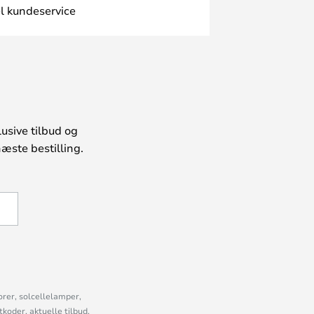
l kundeservice
usive tilbud og
æste bestilling.
U
orer, solcellelamper,
oder, aktuelle tilbud,