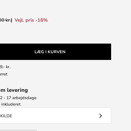
Vejl. pris -18%
0 kr.
LÆG I KURVEN
9,- kr.
rret
om levering
12 - 17 arbejdsdage
e
inkluderet
SKILDE