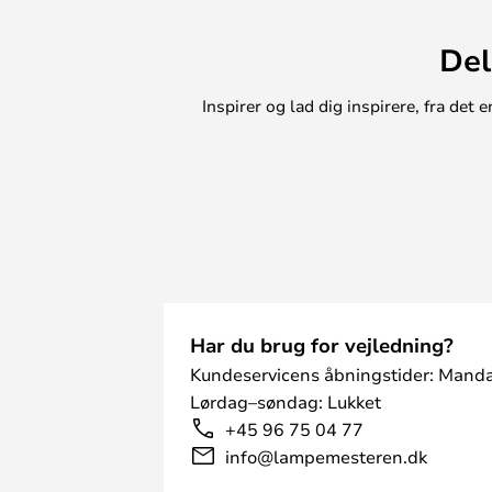
Del
Inspirer og lad dig inspirere, fra de
Har du brug for vejledning?
Kundeservicens åbningstider: Manda
Lørdag–søndag: Lukket
+45 96 75 04 77
info@lampemesteren.dk