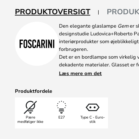
billedgalleriet
PRODUKTOVERSIGT
PRODUK
Den elegante glaslampe
Gem
er s
designstudie Ludovica+Roberto P
interiørprodukter som øjeblikkelig
forbrugeren.
Det er en bordlampe som virkelig 
dekadente materialer. Glasset er 
mønster mens lampens fod er produ
Læs mere om det
Stil den på en central plads i hje
gode kvalitetsmaterialer.
Produktfordele
Pære
E27
Type C - Euro-
medfølger ikke
stik