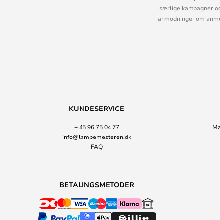
særlige kampagner og
anmodninger om anmelde
KUNDESERVICE
+ 45 96 75 04 77
Ma
info@lampemesteren.dk
FAQ
BETALINGSMETODER