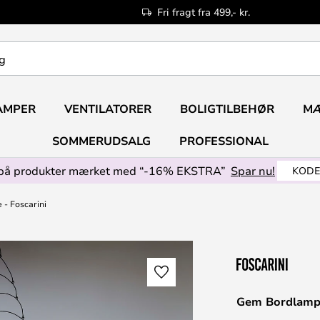
Fri fragt fra 499,- kr.
AMPER
VENTILATORER
BOLIGTILBEHØR
M
SOMMERUDSALG
PROFESSIONAL
på produkter mærket med “-16% EKSTRA”
Spar nu!
KODE
- Foscarini
Gem Bordlampe