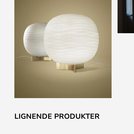
Gå
til
LIGNENDE PRODUKTER
starten
af