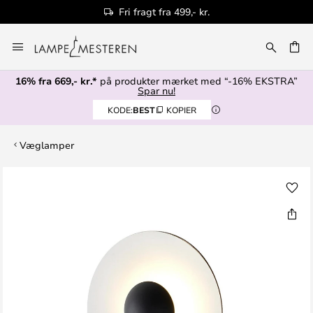
Fri fragt fra 499,- kr.
Skip
to
Content
16% fra 669,- kr.*
på produkter mærket med “-16% EKSTRA”
Spar nu!
KODE:
BEST
KOPIER
Væglamper
Gå
til
slutningen
af
billedgalleriet