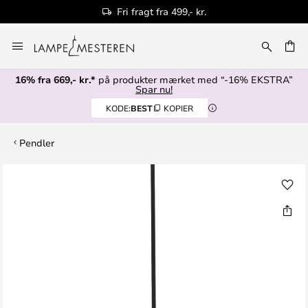
Fri fragt fra 499,- kr.
Skip
to
Content
16% fra 669,- kr.*
på produkter mærket med “-16% EKSTRA”
Spar nu!
KODE:
BEST
KOPIER
Pendler
Gå
til
slutningen
af
billedgalleriet