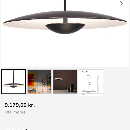
Gå
9.179,00 kr.
til
inkl. moms
starten
af
billedgalleriet