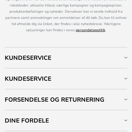
rabatkoder, aktuelle tilbud, særlige kampagner og kampagnepriser,
produktanbefalinger og nyheder. Derudover kan vi sende indhold fra
partnere samt anmodninger om anmeldelser af dit køb. Du kan til enhver
tid afmelde dig via linket, der findes i alle nyhedsbreve. Yderligere
oplysninger kan findes i vores
persondatapolitik
.
KUNDESERVICE
KUNDESERVICE
FORSENDELSE OG RETURNERING
DINE FORDELE