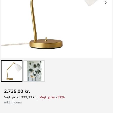
Gå
2.735,00 kr.
til
Vejl. pris -31%
Vejl. pris
3.999,00 kr.
starten
inkl. moms
af
billedgalleriet