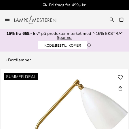
Fri fragt fra 499,- kr.
Skip
to
Content
16% fra 669,- kr.*
på produkter mærket med “-16% EKSTRA”
Spar nu!
KODE:
BEST
KOPIER
Bordlamper
Gå
SUMMER DEAL
til
slutningen
af
billedgalleriet