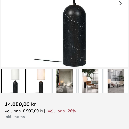
Gå
14.050,00 kr.
til
Vejl. pris -26%
Vejl. pris
18.999,00 kr.
starten
inkl. moms
af
billedgalleriet