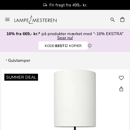
Fri fragt fra 499,- kr.
Skip
to
Content
16% fra 669,- kr.*
på produkter mærket med “-16% EKSTRA”
Spar nu!
KODE:
BEST
KOPIER
Gulvlamper
Gå
SUMMER DEAL
til
slutningen
af
billedgalleriet