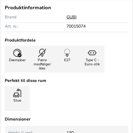
Produktinformation
Brand
GUBI
Art. nr.:
70015074
Produktfordele
Dæmpbar
Pære
E27
Type C -
medfølger
Euro-stik
ikke
Perfekt til disse rum
Stue
Dimensioner
Højde (i cm):
130