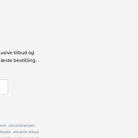
usive tilbud og
æste bestilling.
U
orer, solcellelamper,
oder, aktuelle tilbud,