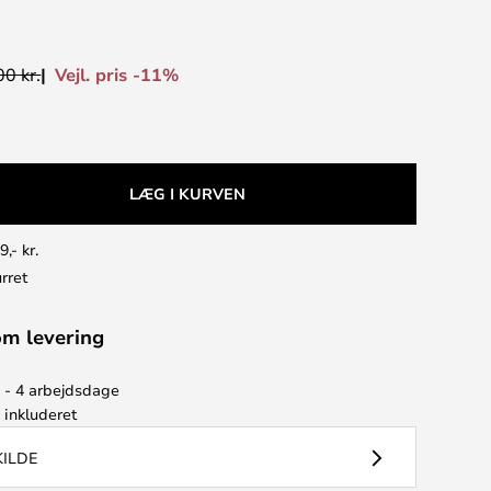
Vejl. pris -11%
0 kr.
LÆG I KURVEN
9,- kr.
rret
om levering
2 - 4 arbejdsdage
e
inkluderet
KILDE