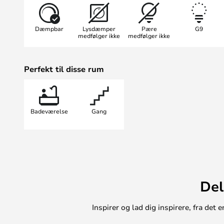
Lampen fås i forskellige størrelser
en række vidunderlige kombinatio
Dæmpbar
Lysdæmper
Pære
G9
skabe en levende lysstrøm gennem
medfølger ikke
medfølger ikke
skulpturel dekoration til dit hjem.
En organisk, elegant og fortrolig f
Perfekt til disse rum
geometri
Badeværelse
Gang
Del
Inspirer og lad dig inspirere, fra de