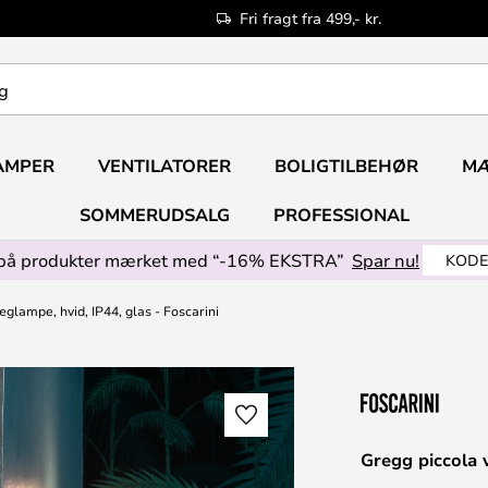
Fri fragt fra 499,- kr.
AMPER
VENTILATORER
BOLIGTILBEHØR
M
SOMMERUDSALG
PROFESSIONAL
på produkter mærket med “-16% EKSTRA”
Spar nu!
KODE
glampe, hvid, IP44, glas - Foscarini
Gregg piccola 