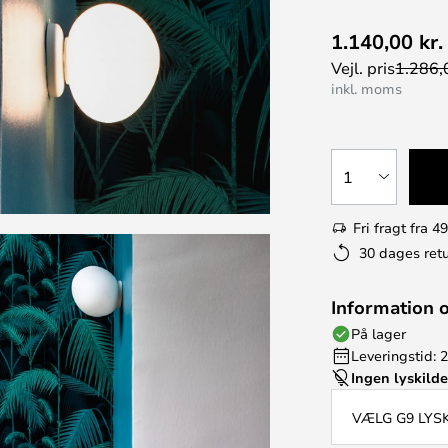
1.140,00 kr.
Vejl. pris
1.286,0
inkl. moms
1
Fri fragt fra 49
30 dages retu
Information 
På lager
Leveringstid: 
Ingen lyskild
VÆLG G9 LYS