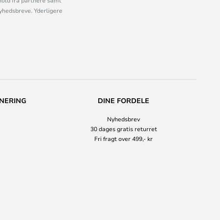
old fra partnere samt
nyhedsbreve. Yderligere
NERING
DINE FORDELE
Nyhedsbrev
30 dages gratis returret
Fri fragt over 499,- kr