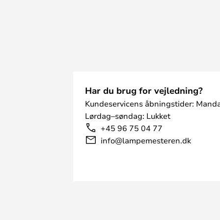
Har du brug for vejledning?
Kundeservicens åbningstider: Manda
Lørdag–søndag: Lukket
+45 96 75 04 77
info@lampemesteren.dk