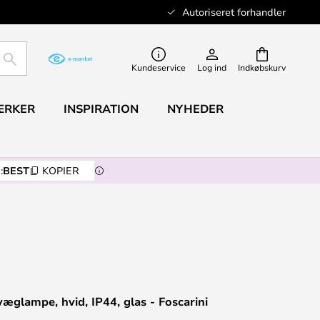
Autoriseret forhandler
SØG
Kundeservice
Log ind
Indkøbskurv
ÆRKER
INSPIRATION
NYHEDER
:
BEST
KOPIER
væglampe, hvid, IP44, glas - Foscarini