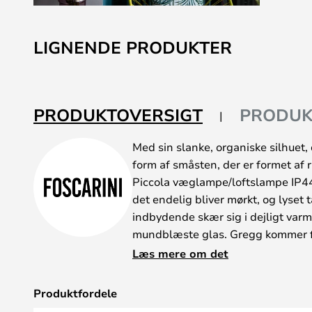
Gå
til
LIGNENDE PRODUKTER
starten
af
billedgalleriet
PRODUKTOVERSIGT
PRODUK
Med sin slanke, organiske silhuet, 
form af småsten, der er formet af
Piccola væglampe/loftslampe IP44
det endelig bliver mørkt, og lyset
indbydende skær sig i dejligt va
mundblæste glas. Gregg kommer fra
der i over 40 år har arbejdet med 
Læs mere om det
deres værksted i Venedig. For Fosc
uadskillelige sider af samme sag. 
Produktfordele
altid et poetisk touch, som også G