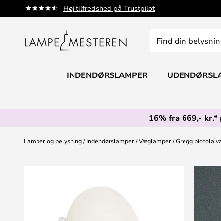
Skip
Høj tilfredshed på Trustpilot
to
Content
Find
din
belysning
INDENDØRSLAMPER
UDENDØRSL
16% fra 669,- kr.*
Lamper og belysning
Indendørslamper
Væglamper
Gregg piccola væ
Gå
til
slutningen
af