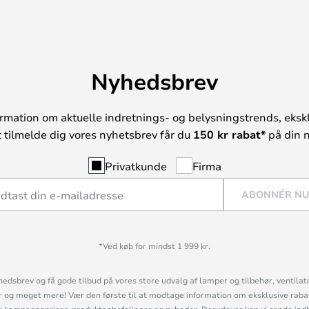
Nyhedsbrev
rmation om aktuelle indretnings- og belysningstrends, ekskl
t tilmelde dig vores nyhetsbrev får du
150 kr rabat*
på din n
Privatkunde
Firma
ABONNÉR N
*Ved køb for mindst 1 999 kr.
hedsbrev og få gode tilbud på vores store udvalg af lamper og tilbehør, ventilat
og meget mere! Vær den første til at modtage information om eksklusive rabatk