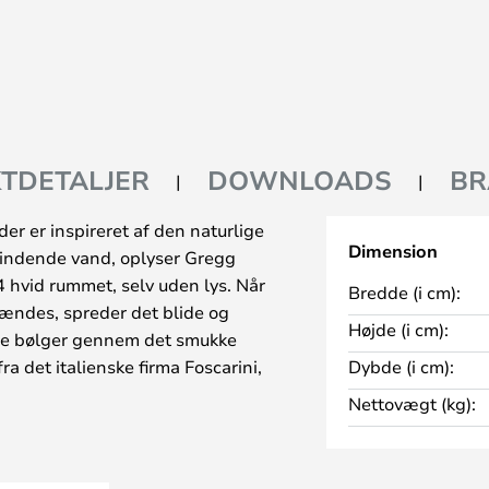
TDETALJER
DOWNLOADS
BR
der er inspireret af den naturlige
Dimension
 rindende vand, oplyser Gregg
 hvid rummet, selv uden lys. Når
Bredde (i cm):
 tændes, spreder det blide og
Højde (i cm):
rme bølger gennem det smukke
 det italienske firma Foscarini,
Dybde (i cm):
lys og især mundblæst glas i
Nettovægt (kg):
arini er funktion og form to
Derfor har en Foscarini-lampe
regg-lampen tydeligt udstråler.