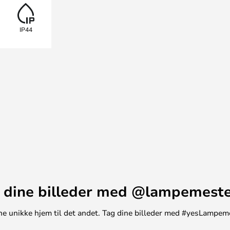
, farver og modeller og tilbyder
nsmuligheder, der tilsammen kan
IP44
 rummet og en fantastisk
orm, der ikke udgår fra ren
 dine billeder med @lampemest
t ene unikke hjem til det andet. Tag dine billeder med #yesLampem