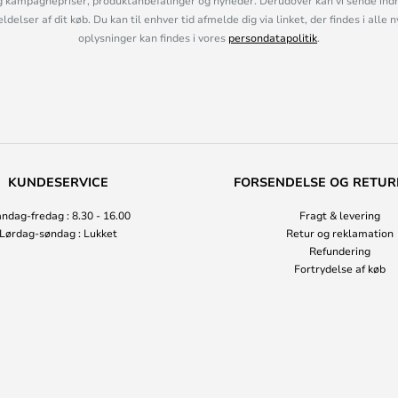
 kampagnepriser, produktanbefalinger og nyheder. Derudover kan vi sende indh
lser af dit køb. Du kan til enhver tid afmelde dig via linket, der findes i alle 
oplysninger kan findes i vores
persondatapolitik
.
KUNDESERVICE
FORSENDELSE OG RETUR
ndag-fredag : 8.30 - 16.00
Fragt & levering
Lørdag-søndag : Lukket
Retur og reklamation
Refundering
Fortrydelse af køb