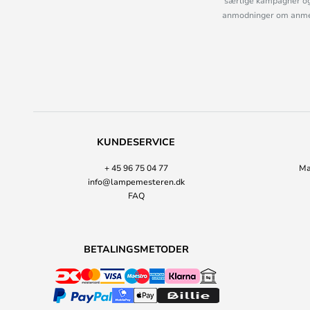
særlige kampagner og
anmodninger om anmelde
KUNDESERVICE
+ 45 96 75 04 77
Ma
info@lampemesteren.dk
FAQ
BETALINGSMETODER