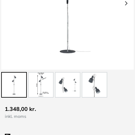
Gå
1.348,00 kr.
til
inkl. moms
starten
af
billedgalleriet