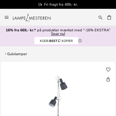
Fri fragt fra 499,- kr.
Skip
to
Content
16% fra 669,- kr.*
på produkter mærket med “-16% EKSTRA”
Spar nu!
KODE:
BEST
KOPIER
Gulvlamper
Gå
til
slutningen
af
billedgalleriet