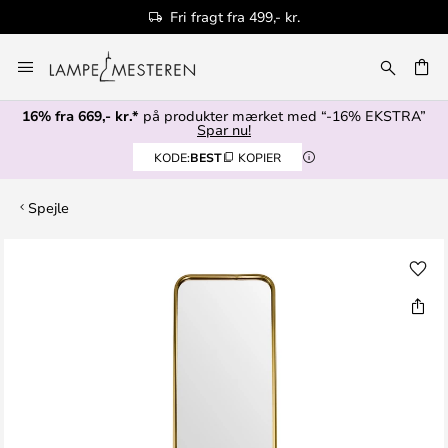
Fri fragt fra 499,- kr.
Skip
to
Content
16% fra 669,- kr.*
på produkter mærket med “-16% EKSTRA”
Spar nu!
KODE:
BEST
KOPIER
Spejle
Gå
til
slutningen
af
billedgalleriet