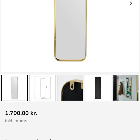
Gå
1.700,00 kr.
til
inkl. moms
starten
af
billedgalleriet