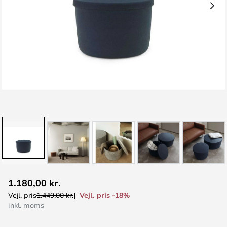
Gå
1.180,00 kr.
til
Vejl. pris -18%
Vejl. pris
1.449,00 kr.
starten
inkl. moms
af
billedgalleriet