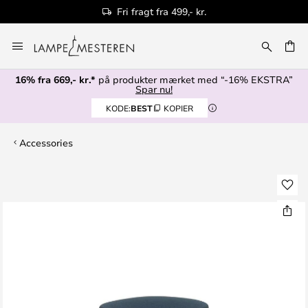
Fri fragt fra 499,- kr.
Skip
to
Content
16% fra 669,- kr.*
på produkter mærket med “-16% EKSTRA”
Spar nu!
KODE:
BEST
KOPIER
Accessories
Gå
til
slutningen
af
billedgalleriet