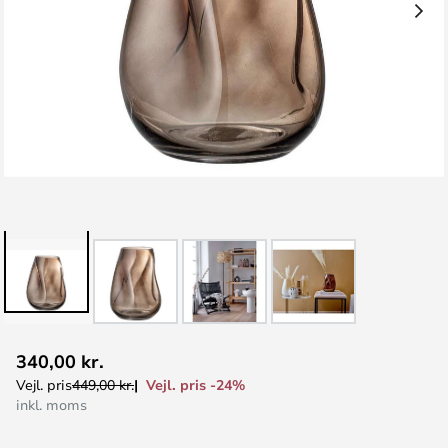
Gå
340,00 kr.
til
Vejl. pris -24%
Vejl. pris
449,00 kr.
starten
inkl. moms
af
billedgalleriet