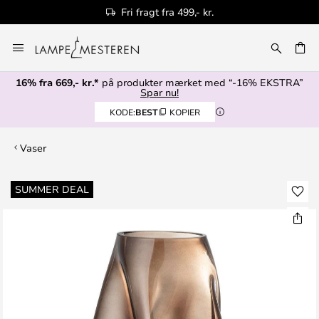
Fri fragt fra 499,- kr.
Skip
to
Content
16% fra 669,- kr.*
på produkter mærket med “-16% EKSTRA”
Spar nu!
KODE:
BEST
KOPIER
Vaser
Gå
SUMMER DEAL
til
slutningen
af
billedgalleriet