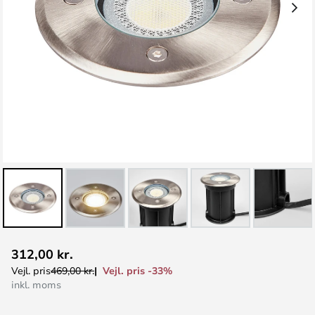
Gå
312,00 kr.
til
Vejl. pris -33%
Vejl. pris
469,00 kr.
starten
inkl. moms
af
billedgalleriet