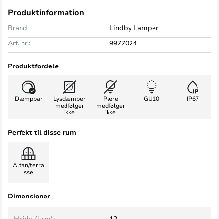
Produktinformation
Brand
Lindby Lamper
Art. nr.:
9977024
Produktfordele
Dæmpbar
Lysdæmper
Pære
GU10
IP67
medfølger
medfølger
ikke
ikke
Perfekt til disse rum
Altan/terra
sse
Dimensioner
Højde (i cm):
12