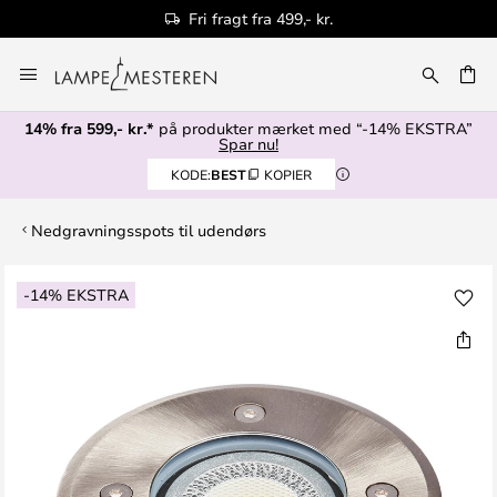
Fri fragt fra 499,- kr.
Skip
to
Content
14% fra 599,- kr.*
på produkter mærket med “-14% EKSTRA”
Spar nu!
KODE:
BEST
KOPIER
Nedgravningsspots til udendørs
Gå
-14% EKSTRA
til
slutningen
af
billedgalleriet