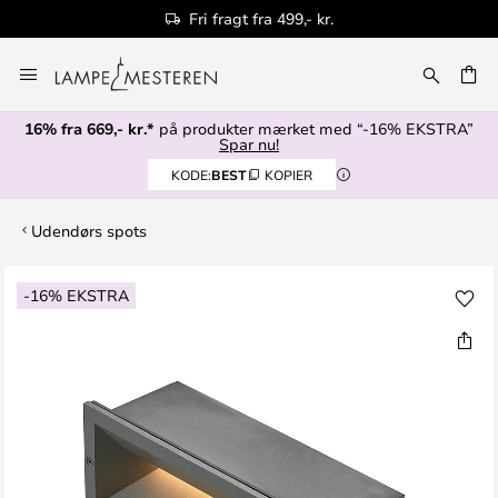
Fri fragt fra 499,- kr.
Skip
to
Content
16% fra 669,- kr.*
på produkter mærket med “-16% EKSTRA”
Spar nu!
KODE:
BEST
KOPIER
Udendørs spots
Gå
-16% EKSTRA
til
slutningen
af
billedgalleriet