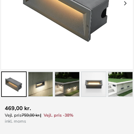
Gå
469,00 kr.
til
Vejl. pris -38%
Vejl. pris
759,00 kr.
starten
inkl. moms
af
billedgalleriet