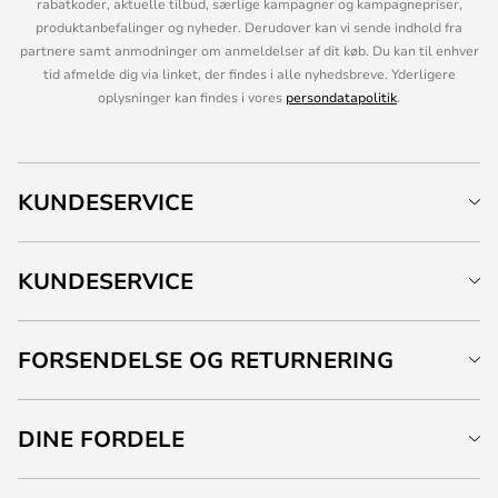
rabatkoder, aktuelle tilbud, særlige kampagner og kampagnepriser,
produktanbefalinger og nyheder. Derudover kan vi sende indhold fra
partnere samt anmodninger om anmeldelser af dit køb. Du kan til enhver
tid afmelde dig via linket, der findes i alle nyhedsbreve. Yderligere
oplysninger kan findes i vores
persondatapolitik
.
KUNDESERVICE
KUNDESERVICE
FORSENDELSE OG RETURNERING
DINE FORDELE