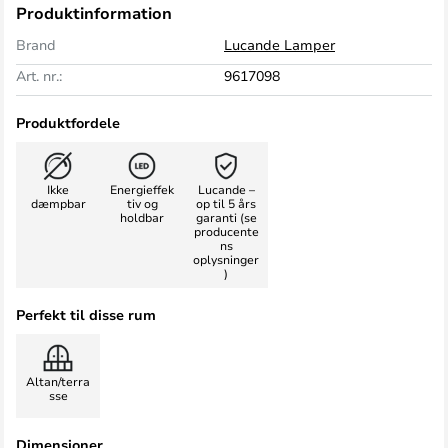
Produktinformation
Brand
Lucande Lamper
Art. nr.:
9617098
Produktfordele
Ikke
Energieffek
Lucande –
dæmpbar
tiv og
op til 5 års
holdbar
garanti (se
producente
ns
oplysninger
)
Perfekt til disse rum
Altan/terra
sse
Dimensioner