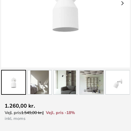
Gå
1.260,00 kr.
til
Vejl. pris -18%
Vejl. pris
1.549,00 kr.
starten
inkl. moms
af
billedgalleriet