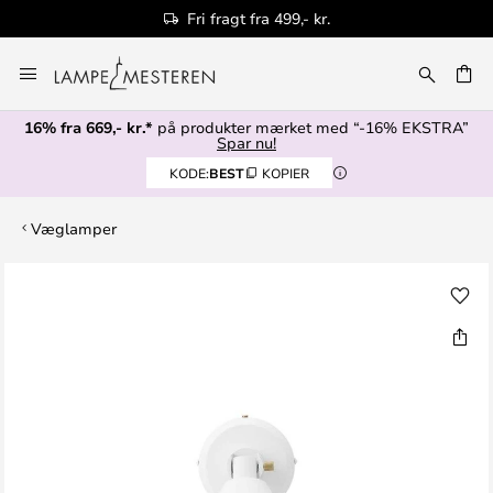
Fri fragt fra 499,- kr.
Skip
to
Content
16% fra 669,- kr.*
på produkter mærket med “-16% EKSTRA”
Spar nu!
KODE:
BEST
KOPIER
Væglamper
Gå
til
slutningen
af
billedgalleriet