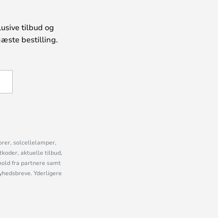
usive tilbud og
æste bestilling.
U
orer, solcellelamper,
oder, aktuelle tilbud,
old fra partnere samt
nyhedsbreve. Yderligere