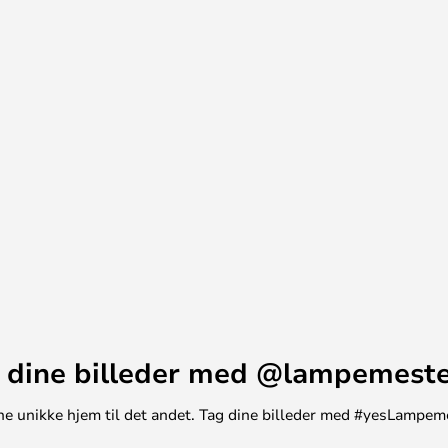
t tage for meget plads. Her
 væggen, hvor du har dit
 fås i sort., hvor du også finder
er i nordisk design.
 dine billeder med @lampemest
t ene unikke hjem til det andet. Tag dine billeder med #yesLampem