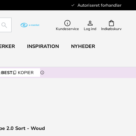
Autoriseret forhandler
SØG
Kundeservice
Log ind
Indkøbskurv
ÆRKER
INSPIRATION
NYHEDER
:
BEST
KOPIER
e 2.0 Sort - Woud