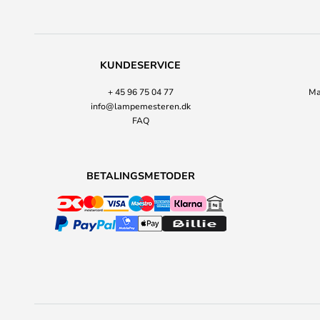
KUNDESERVICE
+ 45 96 75 04 77
Ma
info@lampemesteren.dk
FAQ
BETALINGSMETODER