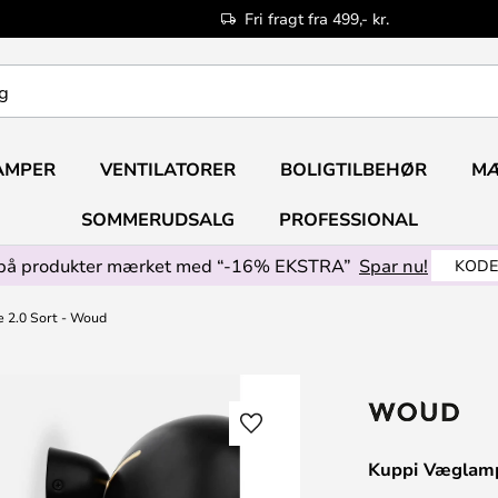
Fri fragt fra 499,- kr.
AMPER
VENTILATORER
BOLIGTILBEHØR
M
SOMMERUDSALG
PROFESSIONAL
på produkter mærket med “-16% EKSTRA”
Spar nu!
KODE
 2.0 Sort - Woud
Kuppi Væglamp