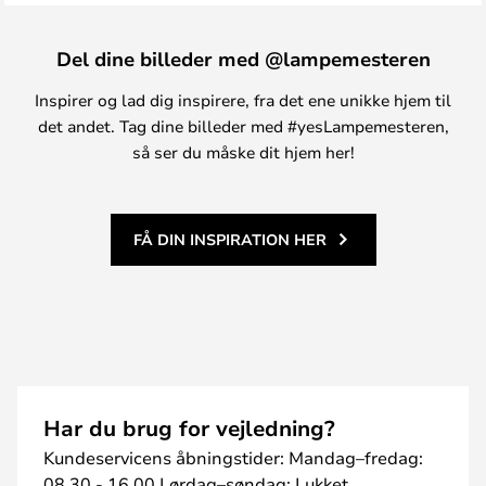
Del dine billeder med @lampemesteren
Inspirer og lad dig inspirere, fra det ene unikke hjem til
det andet. Tag dine billeder med #yesLampemesteren,
så ser du måske dit hjem her!
FÅ DIN INSPIRATION HER
Har du brug for vejledning?
Kundeservicens åbningstider: Mandag–fredag:
08.30 - 16.00 Lørdag–søndag: Lukket