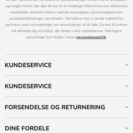
og meget mere! Vær den første til at modtage information om eksklusive
rabatkoder, aktuelle tilbud, særlige kampagner og kampagnepriser,
produktanbefalinger og nyheder. Derudover kan vi sende indhold fra
partnere samt anmodninger om anmeldelser af dit køb. Du kan til enhver
tid afmelde dig via linket, der findes i alle nyhedsbreve. Yderligere
oplysninger kan findes i vores
persondatapolitik
.
KUNDESERVICE
KUNDESERVICE
FORSENDELSE OG RETURNERING
DINE FORDELE