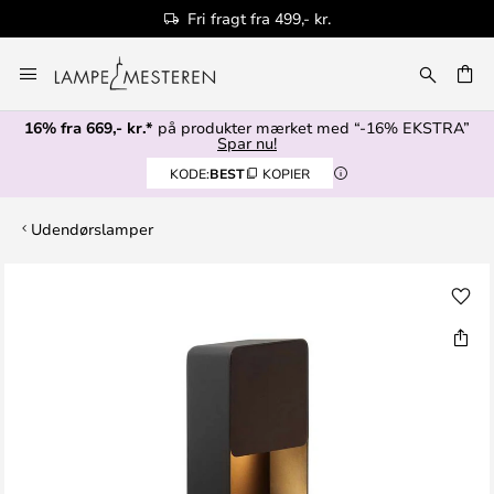
Fri fragt fra 499,- kr.
Skip
to
Content
16% fra 669,- kr.*
på produkter mærket med “-16% EKSTRA”
Spar nu!
KODE:
BEST
KOPIER
Udendørslamper
Gå
til
slutningen
af
billedgalleriet