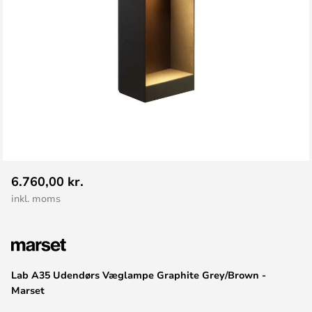
Gå
6.760,00 kr.
til
inkl. moms
starten
af
billedgalleriet
Lab A35 Udendørs Væglampe Graphite Grey/Brown -
Marset