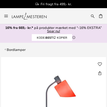
Fri fragt fra 499,- kr.
Skip
to
Content
16% fra 669,- kr.*
på produkter mærket med “-16% EKSTRA”
Spar nu!
KODE:
BEST
KOPIER
Bordlamper
Gå
til
slutningen
af
billedgalleriet