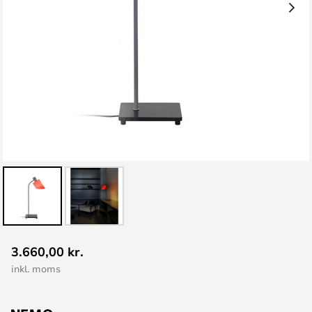
Gå
3.660,00 kr.
til
inkl. moms
starten
af
billedgalleriet