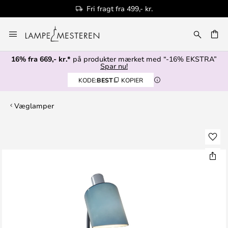
Fri fragt fra 499,- kr.
Skip
to
Content
16% fra 669,- kr.*
på produkter mærket med “-16% EKSTRA”
Spar nu!
KODE:
BEST
KOPIER
Væglamper
Gå
til
slutningen
af
billedgalleriet