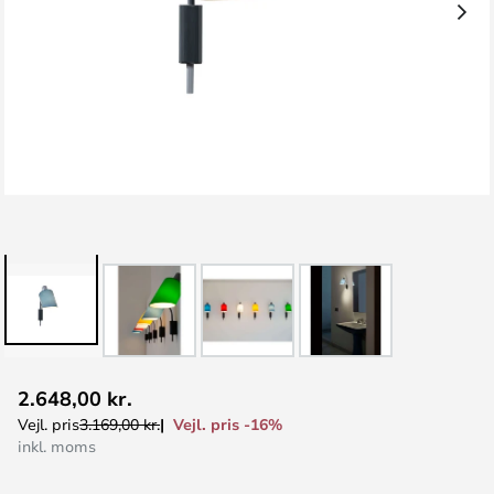
Gå
2.648,00 kr.
til
Vejl. pris -16%
Vejl. pris
3.169,00 kr.
starten
inkl. moms
af
billedgalleriet