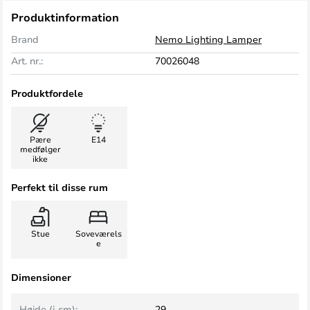
Produktinformation
Brand
Nemo Lighting Lamper
Art. nr.:
70026048
Produktfordele
Pære
E14
medfølger
ikke
Perfekt til disse rum
Stue
Soveværels
e
Dimensioner
Højde (i cm):
29