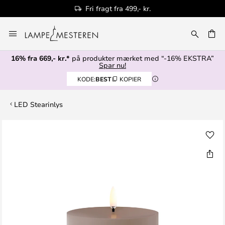
Fri fragt fra 499,- kr.
Skip
to
Content
16% fra 669,- kr.*
på produkter mærket med “-16% EKSTRA”
Spar nu!
KODE:
BEST
KOPIER
LED Stearinlys
Gå
til
slutningen
af
billedgalleriet