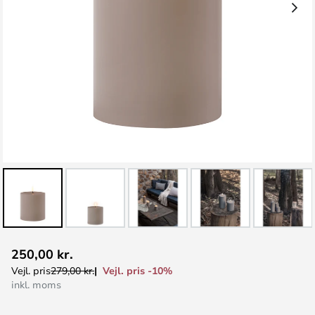
Gå
250,00 kr.
til
Vejl. pris -10%
Vejl. pris
279,00 kr.
starten
inkl. moms
af
billedgalleriet