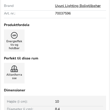
Brand
Uyuni Lighting Boligtilbehør
Art. nr.:
70037596
Produktfordele
Energieffek
tiv og
holdbar
Perfekt til disse rum
Altan/terra
sse
Dimensioner
Højde (i cm):
10
Diameter (i cm):
8,4