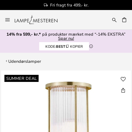
Fri fragt fra 499,- kr.
Skip
to
Content
14% fra 599,- kr.*
på produkter mærket med “-14% EKSTRA”
Spar nu!
KODE:
BEST
KOPIER
Udendørslamper
Gå
SUMMER DEAL
til
slutningen
af
billedgalleriet