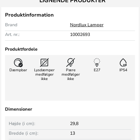
LIGNENDE PRODUKTER
Produktinformation
Brand
Nordlux Lamper
Art. nr.:
10002693
Produktfordele
Dæmpbar
Lysdæmper
Pære
E27
IP54
medfølger
medfølger
ikke
ikke
Dimensioner
Højde (i cm):
29,8
Bredde (i cm):
13