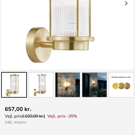
Gå
657,00 kr.
til
Vejl. pris -35%
Vejl. pris
1.020,00 kr.
starten
inkl. moms
af
billedgalleriet