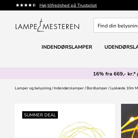
Skip
Høj tilfredshed på Trustpilot
to
Content
Find
din
belysning
INDENDØRSLAMPER
UDENDØRSL
16% fra 669,- kr.*
Lamper og belysning
Indendørslamper
Bordlamper
Lyskæde 10m Me
Gå
til
SUMMER DEAL
slutningen
af