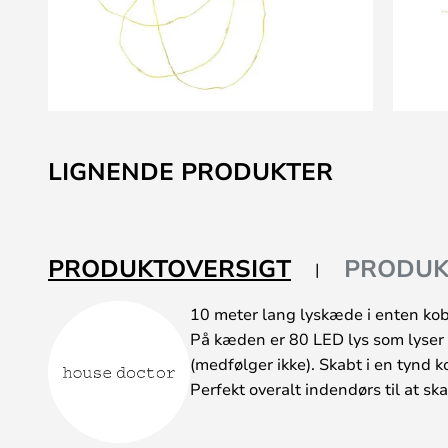
Gå
til
LIGNENDE PRODUKTER
starten
af
billedgalleriet
PRODUKTOVERSIGT
PRODUK
10 meter lang lyskæde i enten kobb
På kæden er 80 LED lys som lyser 
(medfølger ikke). Skabt i en tynd k
Perfekt overalt indendørs til at s