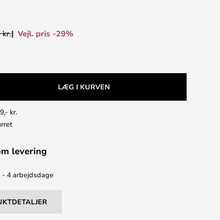
Vejl. pris -29%
 kr.
LÆG I KURVEN
9,- kr.
rret
om levering
2 - 4 arbejdsdage
UKTDETALJER