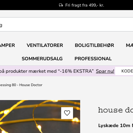
Fri fragt fra 499,- kr.
AMPER
VENTILATORER
BOLIGTILBEHØR
M
SOMMERUDSALG
PROFESSIONAL
på produkter mærket med “-16% EKSTRA”
Spar nu!
KODE
ssing 80 - House Doctor
Lyskæde 10m M