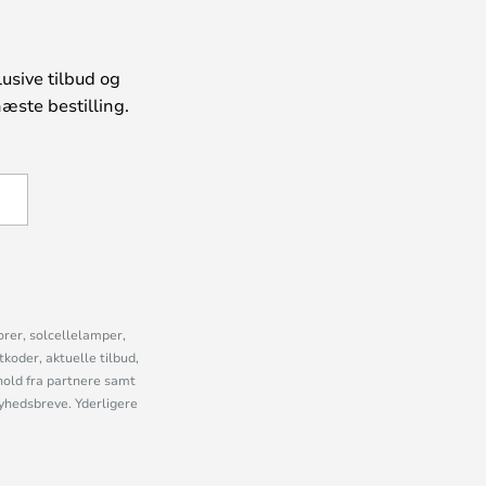
usive tilbud og
æste bestilling.
U
orer, solcellelamper,
oder, aktuelle tilbud,
old fra partnere samt
nyhedsbreve. Yderligere