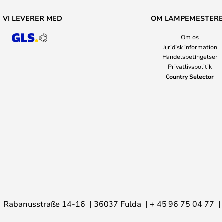
VI LEVERER MED
OM LAMPEMESTER
Om os
Juridisk information
Handelsbetingelser
Privatlivspolitik
Country Selector
Rabanusstraße 14-16
36037 Fulda
+ 45 96 75 04 77