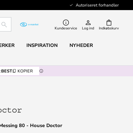
Autoriseret forhandler
SØG
Kundeservice
Log ind
Indkøbskurv
ÆRKER
INSPIRATION
NYHEDER
:
BEST
KOPIER
essing 80 - House Doctor