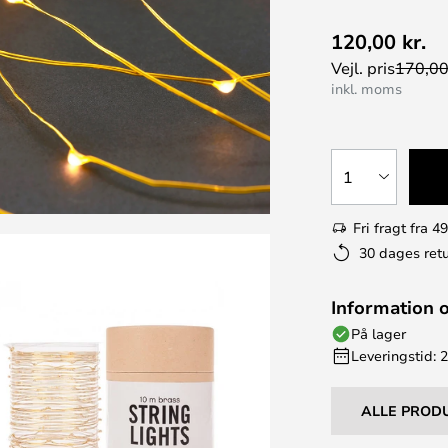
120,00 kr.
Vejl. pris
170,00
inkl. moms
1
Fri fragt fra 49
30 dages retu
Information 
På lager
Leveringstid: 
ALLE PROD