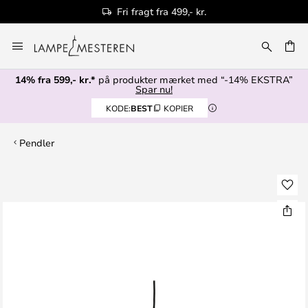
Fri fragt fra 499,- kr.
Skip
to
Content
14% fra 599,- kr.*
på produkter mærket med “-14% EKSTRA”
Spar nu!
KODE:
BEST
KOPIER
Pendler
Gå
til
slutningen
af
billedgalleriet