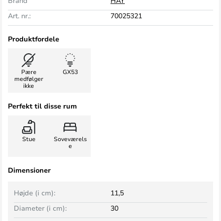
Brand
HAY
Art. nr.:
70025321
Produktfordele
Pære
GX53
medfølger
ikke
Perfekt til disse rum
Stue
Soveværels
e
Dimensioner
Højde (i cm):
11,5
Diameter (i cm):
30