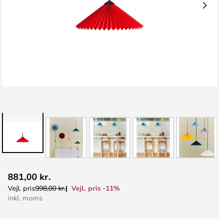
Gå
881,00 kr.
til
Vejl. pris -11%
Vejl. pris
998,00 kr.
starten
inkl. moms
af
billedgalleriet