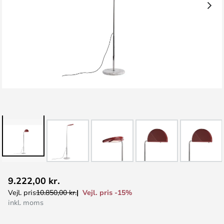
Gå
9.222,00 kr.
til
Vejl. pris -15%
Vejl. pris
10.850,00 kr.
starten
inkl. moms
af
billedgalleriet