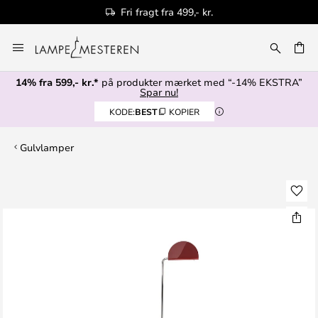
Fri fragt fra 499,- kr.
Skip
to
Content
14% fra 599,- kr.*
på produkter mærket med “-14% EKSTRA”
Spar nu!
KODE:
BEST
KOPIER
Gulvlamper
Gå
til
slutningen
af
billedgalleriet