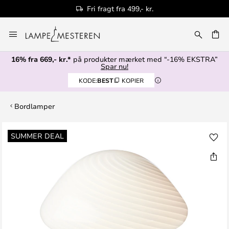
Fri fragt fra 499,- kr.
Skip
to
Content
16% fra 669,- kr.*
på produkter mærket med “-16% EKSTRA”
Spar nu!
KODE:
BEST
KOPIER
Bordlamper
Gå
SUMMER DEAL
til
slutningen
af
billedgalleriet