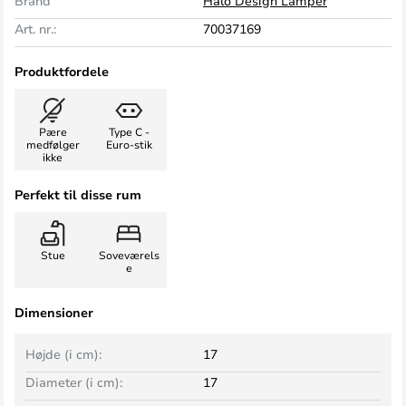
Brand
Halo Design Lamper
Art. nr.:
70037169
Produktfordele
Pære
Type C -
medfølger
Euro-stik
ikke
Perfekt til disse rum
Stue
Soveværels
e
Dimensioner
Højde (i cm):
17
Diameter (i cm):
17