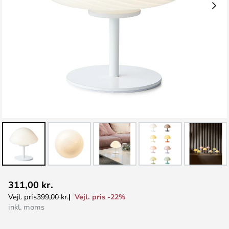
Gå
311,00 kr.
til
Vejl. pris -22%
Vejl. pris
399,00 kr.
starten
inkl. moms
af
billedgalleriet