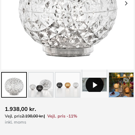
Gå
1.938,00 kr.
til
Vejl. pris -11%
Vejl. pris
2.198,00 kr.
starten
inkl. moms
af
billedgalleriet