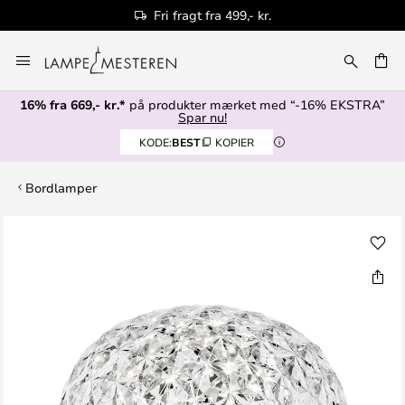
Fri fragt fra 499,- kr.
Skip
to
Content
16% fra 669,- kr.*
på produkter mærket med “-16% EKSTRA”
Spar nu!
KODE:
BEST
KOPIER
Bordlamper
Gå
til
slutningen
af
billedgalleriet