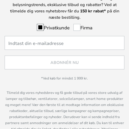
belysningstrends, eksklusive tilbud og rabatter? Ved at
tilmelde dig vores nyhetsbrev får du
150 kr rabat*
på din
næste bestilling.
Privatkunde
Firma
ABONNÉR NU
*Ved køb for mindst 1 999 kr.
Tilmeld dig vores nyhedsbrev og få gode tilbud på vores store udvalg af
lamper og tilbehør, ventilatorer, solcellelamper, smart home-produkter
og meget mere! Vær den første til at modtage information om eksklusive
rabatkoder, aktuelle tilbud, særlige kampagner og kampagnepriser,
produktanbefalinger og nyheder. Derudover kan vi sende indhold fra
partnere samt anmodninger om anmeldelser af dit køb. Du kan til enhver
tid afmelde dig via linket, der findes i alle nyhedsbreve. Yderligere