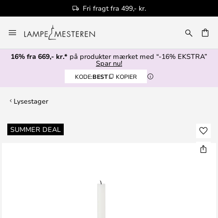
Fri fragt fra 499,- kr.
Skip
to
Content
16% fra 669,- kr.*
på produkter mærket med “-16% EKSTRA”
Spar nu!
KODE:
BEST
KOPIER
Lysestager
Gå
SUMMER DEAL
til
slutningen
af
billedgalleriet