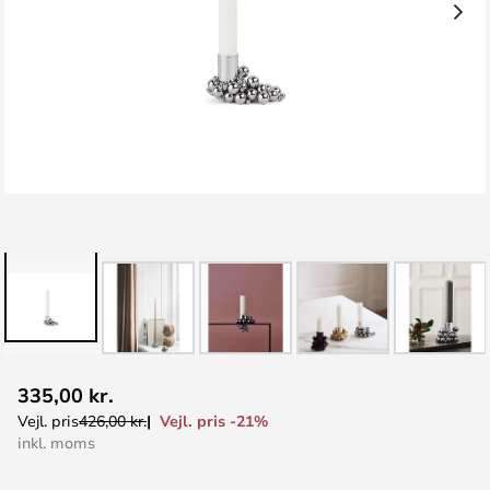
Gå
335,00 kr.
til
Vejl. pris -21%
Vejl. pris
426,00 kr.
starten
inkl. moms
af
billedgalleriet