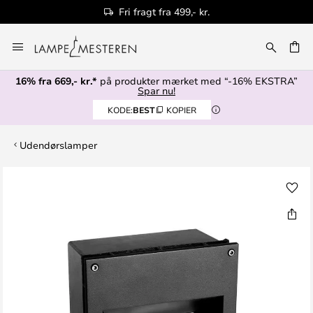
Fri fragt fra 499,- kr.
Skip
to
Content
16% fra 669,- kr.*
på produkter mærket med “-16% EKSTRA”
Spar nu!
KODE:
BEST
KOPIER
Udendørslamper
Gå
til
slutningen
af
billedgalleriet