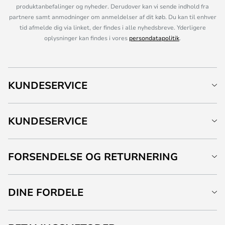
produktanbefalinger og nyheder. Derudover kan vi sende indhold fra
partnere samt anmodninger om anmeldelser af dit køb. Du kan til enhver
tid afmelde dig via linket, der findes i alle nyhedsbreve. Yderligere
oplysninger kan findes i vores
persondatapolitik
.
KUNDESERVICE
KUNDESERVICE
FORSENDELSE OG RETURNERING
DINE FORDELE