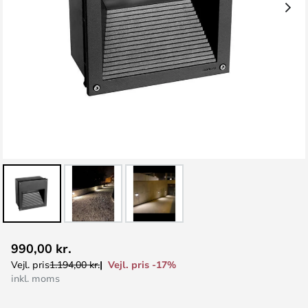
Gå
990,00 kr.
til
Vejl. pris -17%
Vejl. pris
1.194,00 kr.
starten
inkl. moms
af
billedgalleriet