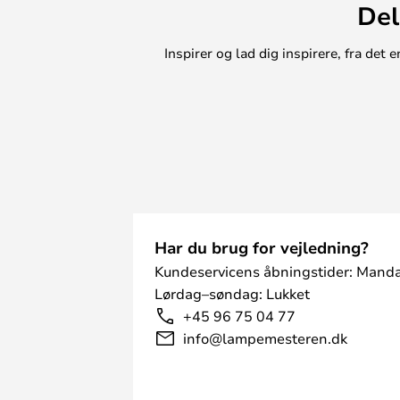
Del
dekoration i ethvert rum. Gennem
skabt en version i klart glas, so
Inspirer og lad dig inspirere, fra de
æstetik.
Har du brug for vejledning?
Kundeservicens åbningstider: Manda
Lørdag–søndag: Lukket
+45 96 75 04 77
info@lampemesteren.dk