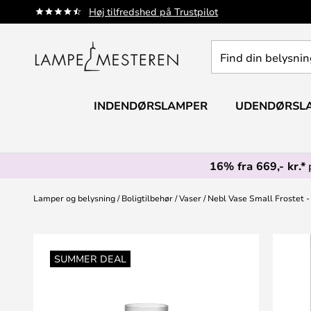
Skip
Høj tilfredshed på Trustpilot
to
Content
Find
din
belysning
INDENDØRSLAMPER
UDENDØRSL
16% fra 669,- kr.*
Lamper og belysning
Boligtilbehør
Vaser
Nebl Vase Small Frostet 
Gå
til
SUMMER DEAL
slutningen
af