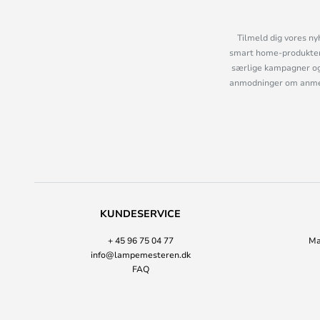
Tilmeld dig vores ny
smart home-produkter 
særlige kampagner og
anmodninger om anmelde
KUNDESERVICE
+ 45 96 75 04 77
Ma
info@lampemesteren.dk
FAQ