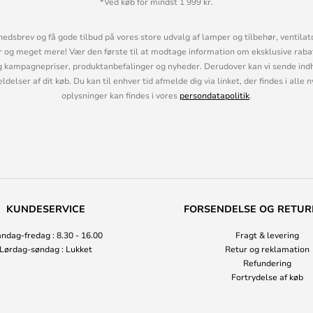
*Ved køb for mindst 1 999 kr.
hedsbrev og få gode tilbud på vores store udvalg af lamper og tilbehør, ventilat
og meget mere! Vær den første til at modtage information om eksklusive rabatk
 kampagnepriser, produktanbefalinger og nyheder. Derudover kan vi sende indh
lser af dit køb. Du kan til enhver tid afmelde dig via linket, der findes i alle 
oplysninger kan findes i vores
persondatapolitik
.
KUNDESERVICE
FORSENDELSE OG RETUR
ndag-fredag : 8.30 - 16.00
Fragt & levering
Lørdag-søndag : Lukket
Retur og reklamation
Refundering
Fortrydelse af køb