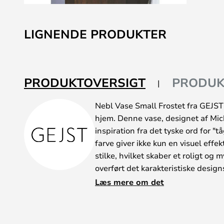
Gå
til
LIGNENDE PRODUKTER
starten
af
billedgalleriet
PRODUKTOVERSIGT
PRODUK
Nebl Vase Small Frostet fra GEJST er
hjem. Denne vase, designet af Mi
inspiration fra det tyske ord for "t
farve giver ikke kun en visuel effe
stilke, hvilket skaber et roligt og
overført det karakteristiske design
denne vase, og ser den som et ku
Læs mere om det
med og uden blomster. Nebl-vasen 
dekorativ genstand, der bringer e
i din dagligdag. Den er perfekt ti