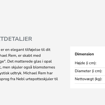
TDETALJER
 en elegant tilføjelse til dit
Dimension
chael Rem, er skabt med
åge". Det matterede glas i opal
Højde (i cm):
kt, men skjuler også blomsternes
Diameter (i cm):
 mystisk udtryk. Michael Rem har
sprog fra Nebl urtepotteskjuler til
Nettovægt (kg):
nstværk, der kan bruges både
er ikke blot en vase, men en
n smuk og mystisk atmosfære ind
l at skabe en stemningsfuld