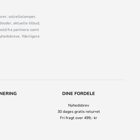
orer, solcellelamper,
oder, aktuelle tilbud,
old fra partnere samt
nyhedsbreve. Yderligere
NERING
DINE FORDELE
Nyhedsbrev
30 dages gratis returret
Fri fragt over 499,- kr