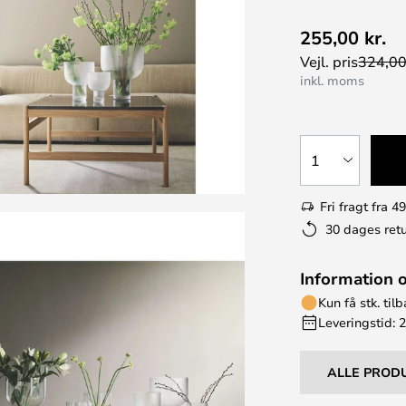
255,00 kr.
Vejl. pris
324,00
inkl. moms
1
Fri fragt fra 49
30 dages retu
Information 
Kun få stk. til
Leveringstid: 
ALLE PROD