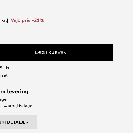
Vejl. pris -21%
 kr.
LÆG I KURVEN
9,- kr.
rret
om levering
bage
2 - 4 arbejdsdage
UKTDETALJER