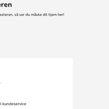
eren
esteren, så ser du måske dit hjem her!
.
l kundeservice