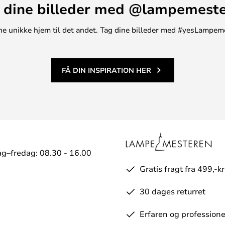
 dine billeder med @lampemest
 designprocessen blev der også
m fremhæver vasens form og
t ene unikke hjem til det andet. Tag dine billeder med #yesLampem
FÅ DIN INSPIRATION HER
g–fredag: 08.30 - 16.00
Gratis fragt fra 499,-kr
30 dages returret
Erfaren og professione