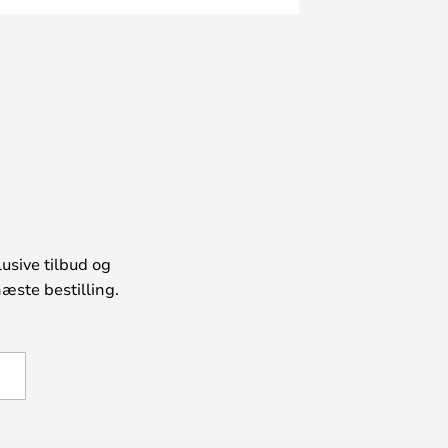
usive tilbud og
æste bestilling.
U