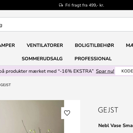
Fri fragt fra 499,- kr.
AMPER
VENTILATORER
BOLIGTILBEHØR
M
SOMMERUDSALG
PROFESSIONAL
på produkter mærket med “-16% EKSTRA”
Spar nu!
KODE
- GEJST
Nebl Vase Smal