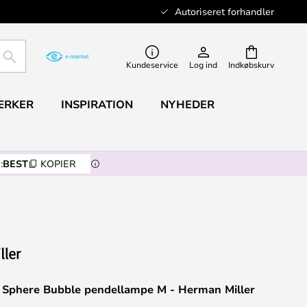
Autoriseret forhandler
SØG
Kundeservice
Log ind
Indkøbskurv
ÆRKER
INSPIRATION
NYHEDER
:
BEST
KOPIER
 Sphere Bubble pendellampe M - Herman Miller