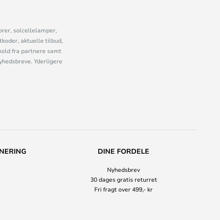
orer, solcellelamper,
oder, aktuelle tilbud,
old fra partnere samt
nyhedsbreve. Yderligere
NERING
DINE FORDELE
Nyhedsbrev
30 dages gratis returret
Fri fragt over 499,- kr