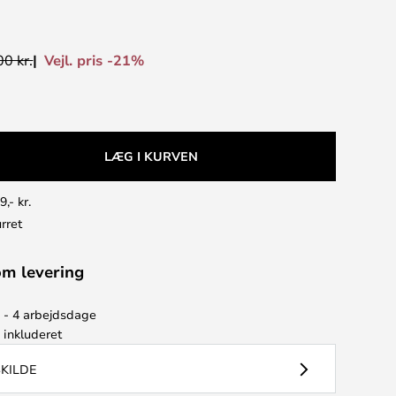
Vejl. pris -21%
0 kr.
LÆG I KURVEN
9,- kr.
rret
om levering
2 - 4 arbejdsdage
e
inkluderet
SKILDE