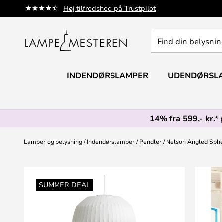
Skip
Høj tilfredshed på Trustpilot
to
Content
Find
din
belysning
INDENDØRSLAMPER
UDENDØRSL
14% fra 599,- kr.*
Lamper og belysning
Indendørslamper
Pendler
Nelson Angled Sphe
Gå
til
SUMMER DEAL
slutningen
af