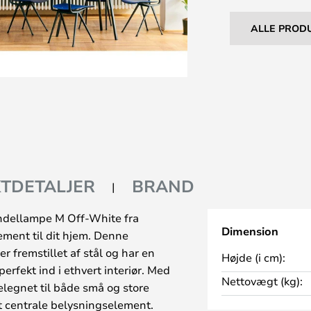
ALLE PROD
TDETALJER
BRAND
ndellampe M Off-White fra
Dimension
ement til dit hjem. Denne
 fremstillet af stål og har en
Højde (i cm):
erfekt ind i ethvert interiør. Med
Nettovægt (kg):
elegnet til både små og store
t centrale belysningselement.