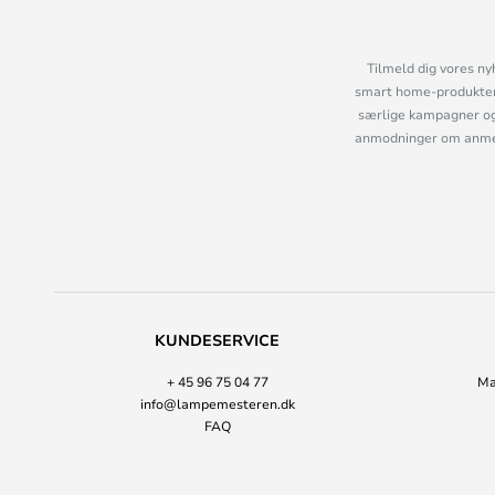
Tilmeld dig vores ny
smart home-produkter 
særlige kampagner og
anmodninger om anmelde
KUNDESERVICE
+ 45 96 75 04 77
Ma
info@lampemesteren.dk
FAQ