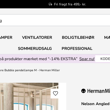
Fri fragt fra 499,- kr.
AMPER
VENTILATORER
BOLIGTILBEHØR
M
SOMMERUDSALG
PROFESSIONAL
på produkter mærket med “-14% EKSTRA”
Spar nu!
KODE
re Bubble pendellampe M - Herman Miller
Nelson Angled