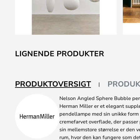
Gå
til
LIGNENDE PRODUKTER
starten
af
billedgalleriet
PRODUKTOVERSIGT
PRODUK
Nelson Angled Sphere Bubble pe
Herman Miller er et elegant suppl
pendellampe med sin unikke form er
cremefarvet overflade, der passer p
sin mellemstore størrelse er den v
rum, hvor den kan fungere som de