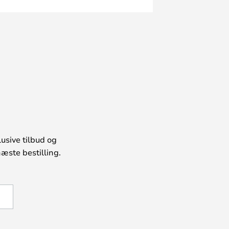
usive tilbud og
æste bestilling.
U