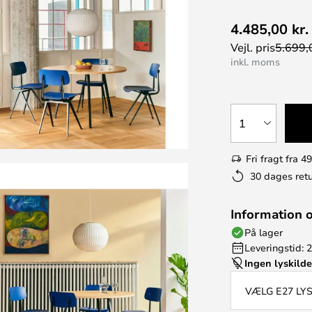
4.485,00 kr.
Vejl. pris
5.699,0
inkl. moms
1
Fri fragt fra 49
30 dages retu
Information 
På lager
Leveringstid: 
Ingen lyskild
VÆLG E27 LY