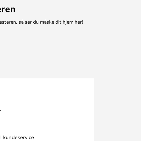
eren
esteren, så ser du måske dit hjem her!
.
l kundeservice