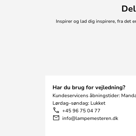
Del
Inspirer og lad dig inspirere, fra de
Har du brug for vejledning?
Kundeservicens åbningstider: Manda
Lørdag–søndag: Lukket
+45 96 75 04 77
info@lampemesteren.dk