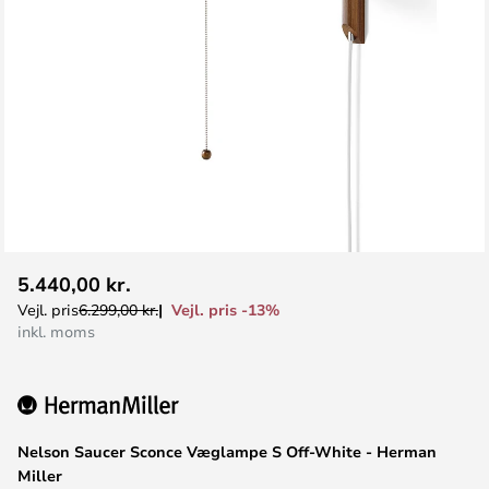
Gå
5.440,00 kr.
til
Vejl. pris -13%
Vejl. pris
6.299,00 kr.
starten
inkl. moms
af
billedgalleriet
Nelson Saucer Sconce Væglampe S Off-White - Herman
Miller