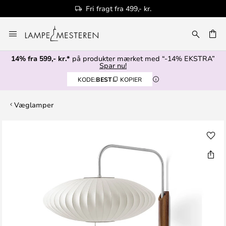
Fri fragt fra 499,- kr.
Skip
to
Content
14% fra 599,- kr.*
på produkter mærket med “-14% EKSTRA”
Spar nu!
KODE:
BEST
KOPIER
Væglamper
Gå
til
slutningen
af
billedgalleriet