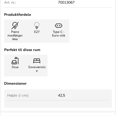
Art. nr.:
70013067
Produktfordele
Pære
E27
Type C -
medfølger
Euro-stik
ikke
Perfekt til disse rum
Stue
Soveværels
e
Dimensioner
Højde (i cm):
42,5