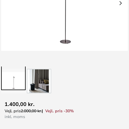
Gå
1.400,00 kr.
til
Vejl. pris -30%
Vejl. pris
2.000,00 kr.
starten
inkl. moms
af
billedgalleriet