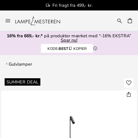
Fri fragt fra 499,- kr.
Skip
to
Content
16% fra 669,- kr.*
på produkter mærket med “-16% EKSTRA”
Spar nu!
KODE:
BEST
KOPIER
Gulvlamper
Gå
SUMMER DEAL
til
slutningen
af
billedgalleriet