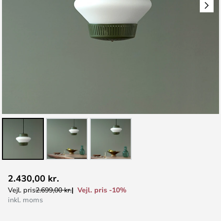
Gå
2.430,00 kr.
til
Vejl. pris -10%
Vejl. pris
2.699,00 kr.
starten
inkl. moms
af
billedgalleriet