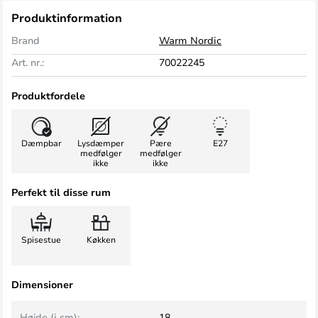
Produktinformation
Brand
Warm Nordic
Art. nr.:
70022245
Produktfordele
Dæmpbar
Lysdæmper
Pære
E27
medfølger
medfølger
ikke
ikke
Perfekt til disse rum
Spisestue
Køkken
Dimensioner
Højde (i cm):
18