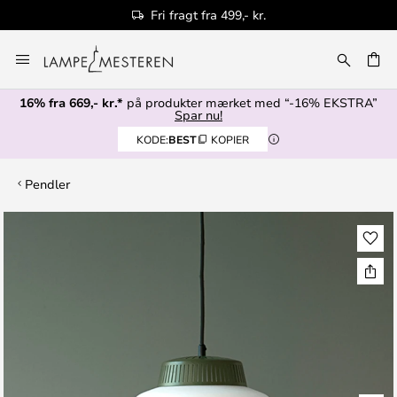
Fri fragt fra 499,- kr.
Skip
to
Content
16% fra 669,- kr.*
på produkter mærket med “-16% EKSTRA”
Spar nu!
KODE:
BEST
KOPIER
Pendler
Gå
til
slutningen
af
billedgalleriet