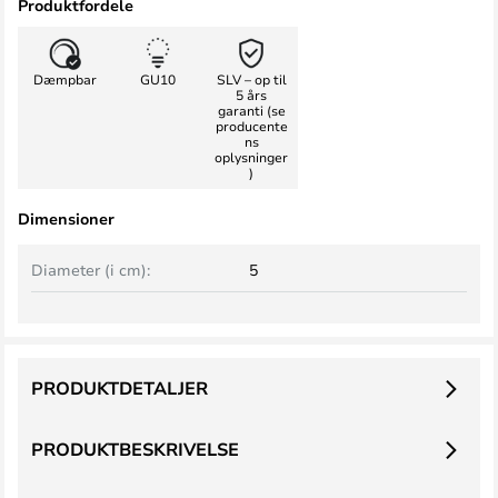
Produktfordele
Dæmpbar
GU10
SLV – op til
5 års
garanti (se
producente
ns
oplysninger
)
Dimensioner
Diameter (i cm):
5
PRODUKTDETALJER
PRODUKTBESKRIVELSE