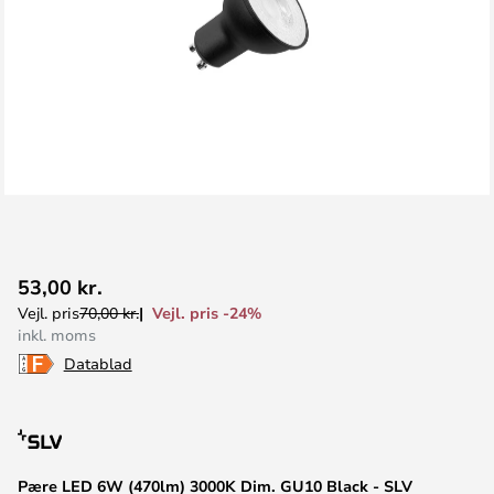
Gå
53,00 kr.
til
Vejl. pris -24%
Vejl. pris
70,00 kr.
starten
inkl. moms
af
Datablad
billedgalleriet
Pære LED 6W (470lm) 3000K Dim. GU10 Black - SLV