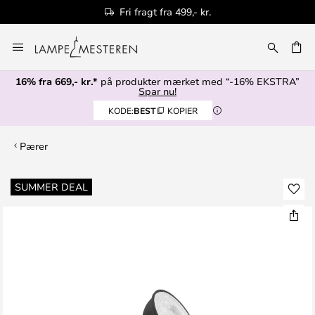
Fri fragt fra 499,- kr.
Skip
to
Content
16% fra 669,- kr.*
på produkter mærket med “-16% EKSTRA”
Spar nu!
KODE:
BEST
KOPIER
Pærer
Gå
SUMMER DEAL
til
slutningen
af
billedgalleriet