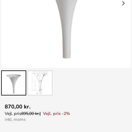
Gå
870,00 kr.
til
Vejl. pris -2%
Vejl. pris
895,00 kr.
starten
inkl. moms
af
billedgalleriet