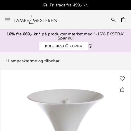
Fri fragt fra 499,- kr.
Skip
to
Content
16% fra 669,- kr.*
på produkter mærket med “-16% EKSTRA”
Spar nu!
KODE:
BEST
KOPIER
Lampeskærme og tilbehør
Gå
til
slutningen
af
billedgalleriet