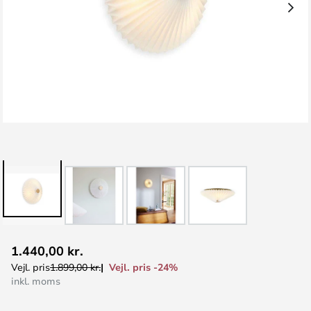
Gå
1.440,00 kr.
til
Vejl. pris -24%
Vejl. pris
1.899,00 kr.
starten
inkl. moms
af
billedgalleriet