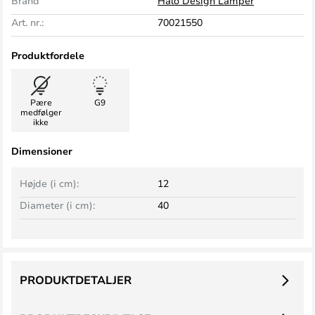
Brand
Halo Design Lamper
Art. nr.:
70021550
Produktfordele
Pære
G9
medfølger
ikke
Dimensioner
Højde (i cm):
12
Diameter (i cm):
40
PRODUKTDETALJER