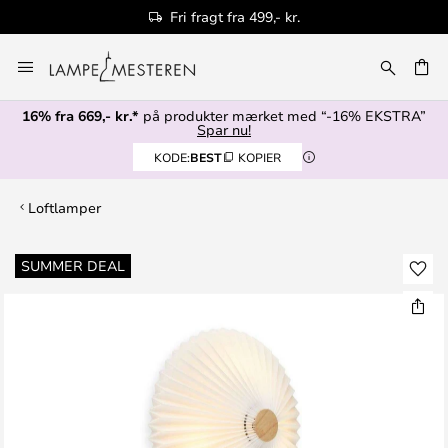
Fri fragt fra 499,- kr.
Skip
to
Content
16% fra 669,- kr.*
på produkter mærket med “-16% EKSTRA”
Spar nu!
KODE:
BEST
KOPIER
Loftlamper
Gå
SUMMER DEAL
til
slutningen
af
billedgalleriet