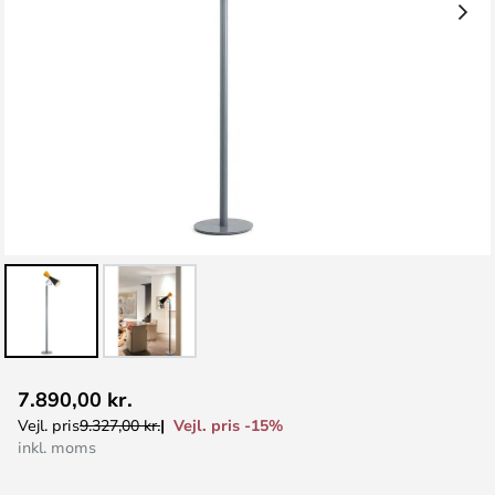
Gå
7.890,00 kr.
til
Vejl. pris -15%
Vejl. pris
9.327,00 kr.
starten
inkl. moms
af
billedgalleriet