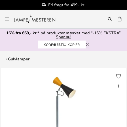
Fri fragt fra 499,- kr.
Skip
to
Content
16% fra 669,- kr.*
på produkter mærket med “-16% EKSTRA”
Spar nu!
KODE:
BEST
KOPIER
Gulvlamper
Gå
til
slutningen
af
billedgalleriet