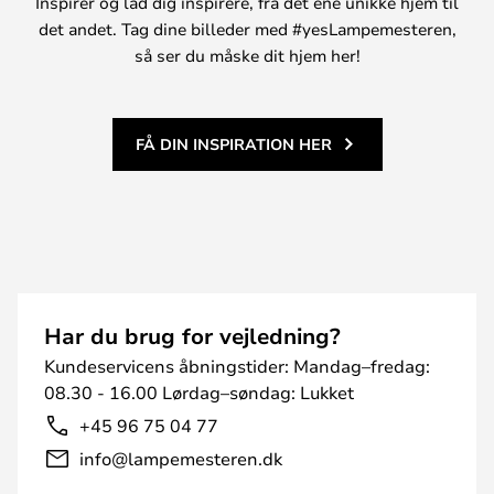
Inspirer og lad dig inspirere, fra det ene unikke hjem til
det andet. Tag dine billeder med #yesLampemesteren,
så ser du måske dit hjem her!
FÅ DIN INSPIRATION HER
Har du brug for vejledning?
Kundeservicens åbningstider: Mandag–fredag:
08.30 - 16.00 Lørdag–søndag: Lukket
+45 96 75 04 77
info@lampemesteren.dk