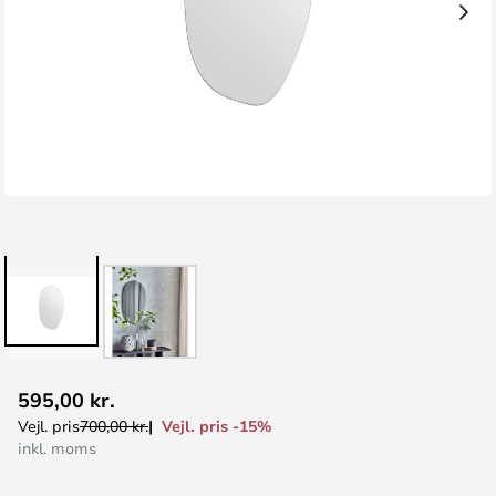
Gå
595,00 kr.
til
Vejl. pris -15%
Vejl. pris
700,00 kr.
starten
inkl. moms
af
billedgalleriet