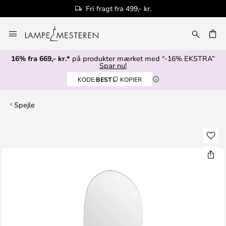
Fri fragt fra 499,- kr.
Skip
to
Content
16% fra 669,- kr.*
på produkter mærket med “-16% EKSTRA”
Spar nu!
KODE:
BEST
KOPIER
Spejle
Gå
til
slutningen
af
billedgalleriet