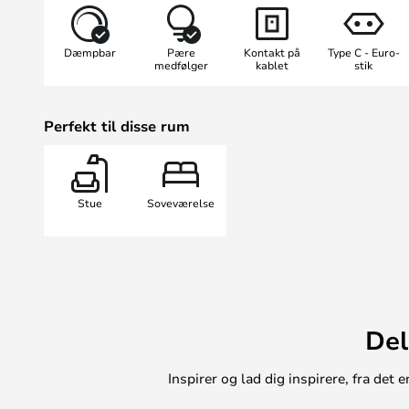
anderledes belysning over sofabor
Petite Potence, har samme propor
Dæmpbar
Pære
Kontakt på
Type C - Euro-
men med en svingarm på 103 centim
medfølger
kablet
stik
arealer. Eksempelvis over skrive- 
læselampe ved sofagruppen.
Perfekt til disse rum
Svingarmen har en pulverlakeret fin
originale nuancer, der blev brugt 
look, kan lampen anvendes i utall
spisestuen til caféer. .
Stue
Soveværelse
Del
Inspirer og lad dig inspirere, fra de