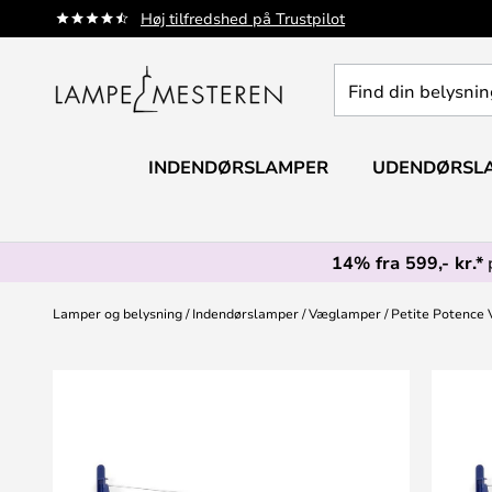
Skip
Høj tilfredshed på Trustpilot
to
Content
Find
din
belysning
INDENDØRSLAMPER
UDENDØRSL
14% fra 599,- kr.*
Lamper og belysning
Indendørslamper
Væglamper
Petite Potence 
Gå
til
slutningen
af