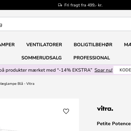
Fri fragt fra 499,- kr.
AMPER
VENTILATORER
BOLIGTILBEHØR
M
SOMMERUDSALG
PROFESSIONAL
på produkter mærket med “-14% EKSTRA”
Spar nu!
KODE
Væglampe Blå - Vitra
Petite Potence