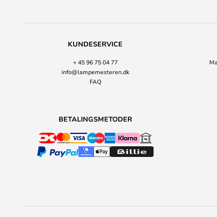
KUNDESERVICE
+ 45 96 75 04 77
Ma
info@lampemesteren.dk
FAQ
BETALINGSMETODER