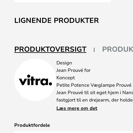
Gå
til
LIGNENDE PRODUKTER
starten
af
billedgalleriet
PRODUKTOVERSIGT
PRODUK
Design
Jean Prouvé for
Koncept
Petite Potence Væglampe Prouvé B
Jean Prouvé til sit eget hjem i Nan
fastgjort til en drejearm, der hold
lampe har et simpelt design, der eft
Læs mere om det
forskellige størrelser - vælg melle
Potence, har en imponerende svin
Produktfordele
som fleksibel belysning over stør