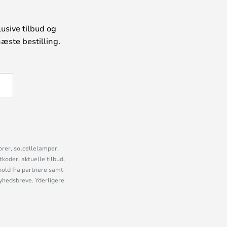
usive tilbud og
æste bestilling.
U
orer, solcellelamper,
oder, aktuelle tilbud,
old fra partnere samt
nyhedsbreve. Yderligere