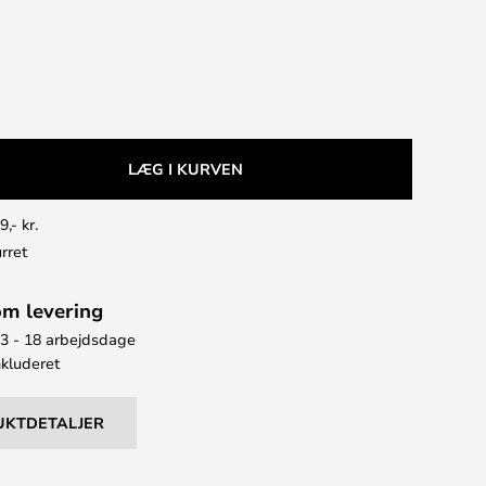
LÆG I KURVEN
9,- kr.
rret
om levering
13 - 18 arbejdsdage
kluderet
UKTDETALJER