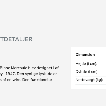
TDETALJER
Dimension
Højde (i cm):
lanc Marcoule blev designet i af
Dybde (i cm):
cy i 1947. Den synlige lyskilde er
es af en wire. Den funktionelle
Nettovægt (kg):
er kort til blev produceret i
m:
garm på 203 centimeter. Perfekt
re arbejdsområder eller som