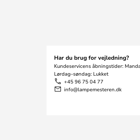
Har du brug for vejledning?
Kundeservicens åbningstider: Manda
Lørdag–søndag: Lukket
+45 96 75 04 77
info@lampemesteren.dk