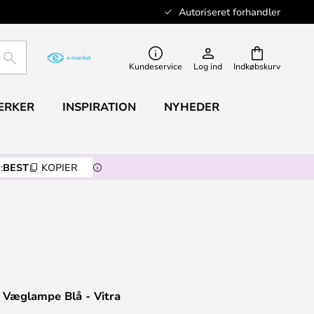
Autoriseret forhandler
SØG
Kundeservice
Log ind
Indkøbskurv
ÆRKER
INSPIRATION
NYHEDER
:
BEST
KOPIER
 Væglampe Blå - Vitra